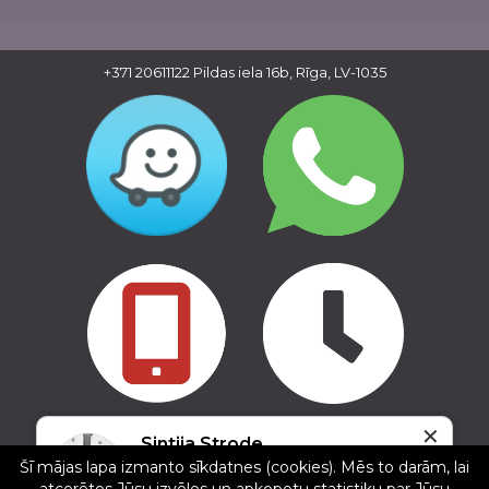
+371 20611122
Pildas iela 16b, Rīga, LV-1035
✕
Copyright © 2016 - 2026, SIA Corelem Group
Sintija Strode
Mājas lapas izstrāde WEBstyle.lv
Šī mājas lapa izmanto sīkdatnes (cookies). Mēs to darām, lai
5/5