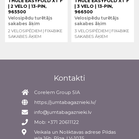
THULE EASYFOLD XT F
THULE EASYFOLD XT F
| 2 VELO | 13-PIN,
| 3 VELO | 13-PIN,
965500
966500
Velosipēdu turētājs
Velosipēdu turētājs
sakabes āķim
sakabes āķim
2 VELOSIPĒDIEM | FIX4BIKE
3 VELOSIPĒDIEM | FIX4BIKE
SAKABES ĀĶIEM
SAKABES ĀĶIEM
Kontakti
Corelem Group SIA
https://jumtabagaznieki.lv/
info@jumtabagaznieki.lv
Mob: +371 20611122
Veikala un Noliktavas adrese Pildas
iela 16b, Rīga, LV-1035