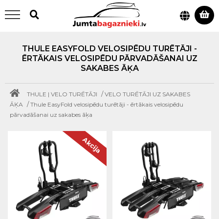
THULE EASYFOLD VELOSIPĒDU TURĒTĀJI -
ĒRTĀKAIS VELOSIPĒDU PĀRVADĀŠANAI UZ
SAKABES ĀĶA
/
THULE | VELO TURĒTĀJI
VELO TURĒTĀJI UZ SAKABES
/
ĀĶA
Thule EasyFold velosipēdu turētāji - ērtākais velosipēdu
pārvadāšanai uz sakabes āķa
Akcija