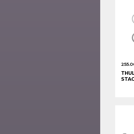
255.0
THUL
STAC