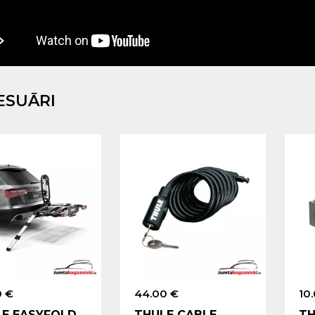
ESUĀRI
0 €
44.00 €
10
LE EASYFOLD
THULE CABLE
TH