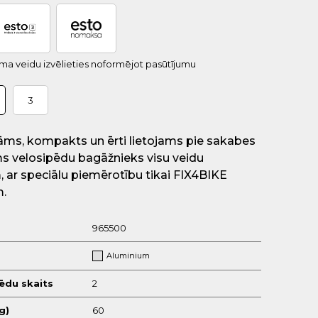
uma veidu izvēlieties noformējot pasūtījumu
3
kāms, kompakts un ērti lietojams pie sakabes
ms velosipēdu bagāžnieks visu veidu
 ar speciālu piemērotību tikai FIX4BIKE
.
965500
Aluminium
ēdu skaits
2
g)
60