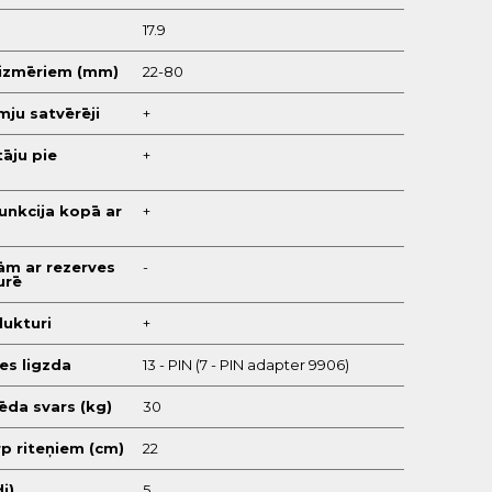
17.9
 izmēriem (mm)
22-80
ju satvērēji
+
tāju pie
+
unkcija kopā ar
+
ām ar rezerves
-
urē
lukturi
+
es ligzda
13 - PIN (7 - PIN adapter 9906)
ēda svars (kg)
30
p riteņiem (cm)
22
i)
5