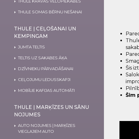
THULE KRAVAS VELOPIEKABES
THULE SOMAS BĒRNU NEŠANAI
THULE | CEĻOŠANAI UN
Pared
KEMPINGAM
Thule
JUMTA TELTIS
sakab
Pared
TELTIS UZ SAKABES ĀĶA
Smago
Šis i
DZĪVNIEKU PĀRVADĀŠANAI
Salo
CEĻOJUMU LEDUSSKAPJI
impr
Pilnī
MOBĪLIE KAFIJAS AUTOMĀTI
Šim 
THULE | MARĶĪZES UN SĀNU
NOJUMES
AUTO NOJUMES | MARĶĪZES
VIEGLAJIEM AUTO