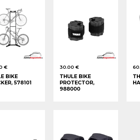
0 €
30.00 €
60
E BIKE
THULE BIKE
TH
KER, 578101
PROTECTOR,
HA
988000