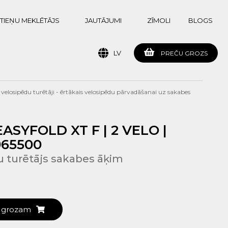
TIEŅU MEKLĒTĀJS
JAUTĀJUMI
ZĪMOLI
BLOGS
LV
PREČU GROZS
velosipēdu turētāji - ērtākais velosipēdu pārvadāšanai uz sakabes
ASYFOLD XT F | 2 VELO |
 965500
u turētājs sakabes āķim
t grozam