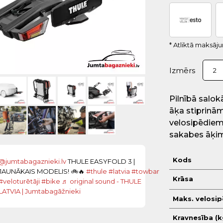
* Atliktā maksāj
Izmērs
2
Pilnībā salo
āķa stiprinā
velosipēdiem,
sakabes āķim
Kods
@jumtabagaznieki.lv
THULE EASYFOLD 3 |
JAUNĀKAIS MODELIS! 🚲🔥
#thule
#latvia
#towbar
Krāsa
#veloturētāji
#bike
♬ original sound - THULE
LATVIA | Jumtabagāžnieki
Maks. velosip
Kravnesība (k