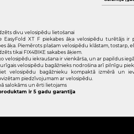
zēts divu velosipēdu lietošanai
 EasyFold XT F piekabes āķa velosipēdu turētājs ir p
es āķa. Piemērots plašam velosipēdu klāstam, tostarp, e
zēts tikai FIX4BIKE sakabes āķiem.
 velosipēdu iekraušana ir vienkārša, un ar papildus ieg
zturīgais velosipēdu bagāžnieks nodrošina arī pilnīgu piekļ
kiet velosipēdu bagāžnieku kompaktā izmērā un ieviet
ovizētam piedzīvojumam ar velosipēdu.
bā salokāms un ērti lietojams
produktam ir 5 gadu garantija