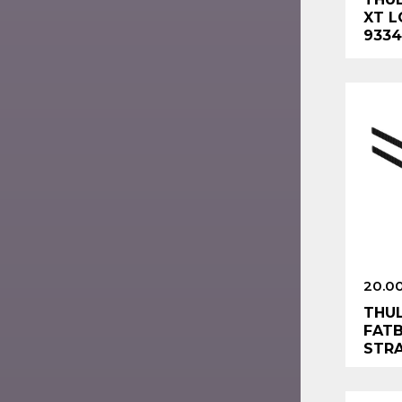
XT L
9334
20.0
THUL
FATB
STRA