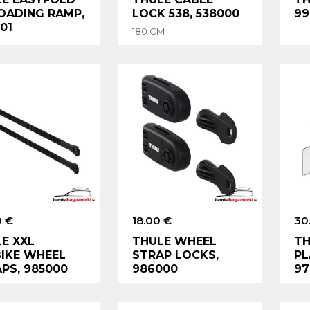
OADING RAMP,
LOCK 538, 538000
99
01
180 CM
0 €
18.00 €
30
E XXL
THULE WHEEL
TH
IKE WHEEL
STRAP LOCKS,
PL
PS, 985000
986000
97