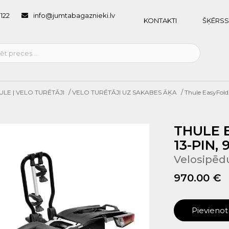
1122
info@jumtabagaznieki.lv
KONTAKTI
ŠĶĒRSS
/
/
ULE | VELO TURĒTĀJI
VELO TURĒTĀJI UZ SAKABES ĀĶA
Thule EasyFold 
THULE E
13-PIN,
Velosipēd
970.00 €
Pievieno