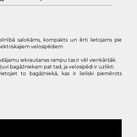
ilnībā salokāms, kompakts un ērti lietojams pie
lektriskajiem velosipēdiem
ādājamu iekraušanas rampu tas ir vēl vienkāršāk.
uvi bagāžniekam pat tad, ja velosipēdi ir uzlikti.
ojiet to bagāžniekā, kas ir lieliski piemērots