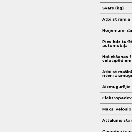
Svars (kg)
Atbilst rāmja
Noņemami rām
Pieslēdz turē
automobiļa
Noliekšanas f
velosipēdiem
Atbilst mašīn
riteni aizmug
Aizmugurējie 
Elektropadev
Maks. velosip
Attālums star
Garantija (gad