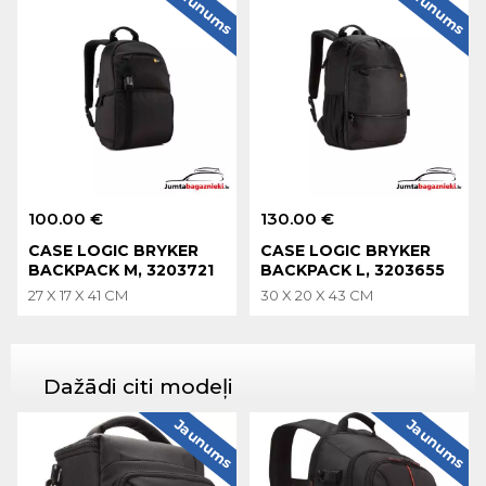
Jaunums
Jaunums
100.00 €
130.00 €
CASE LOGIC BRYKER
CASE LOGIC BRYKER
BACKPACK M, 3203721
BACKPACK L, 3203655
27 X 17 X 41 CM
30 X 20 X 43 CM
Dažādi citi modeļi
Jaunums
Jaunums