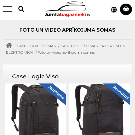
FOTO UN VIDEO APRĪKOJUMA SOMAS
/
CASE LOGIC | SOMAS
CASE LOGIC SOMAS DATORIEM UN
/
ELEKTRONIKAI
Foto un video aprīkojuma somas
Case Logic Viso
Jaunums
Jaunums