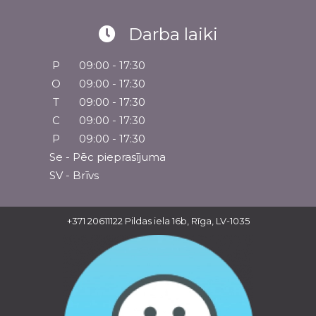
Darba laiki
P
09:00 - 17:30
O
09:00 - 17:30
T
09:00 - 17:30
C
09:00 - 17:30
P
09:00 - 17:30
Se - Pēc pieprasījuma
SV - Brīvs
+371 20611122
Pildas iela 16b, Rīga, LV-1035
Rekvizīti
Juridiskā adrese: Pildas iela 16b, Rīga, LV-
1035
Reģ.Nr.: 40103387734
Banka: Swedbank AS