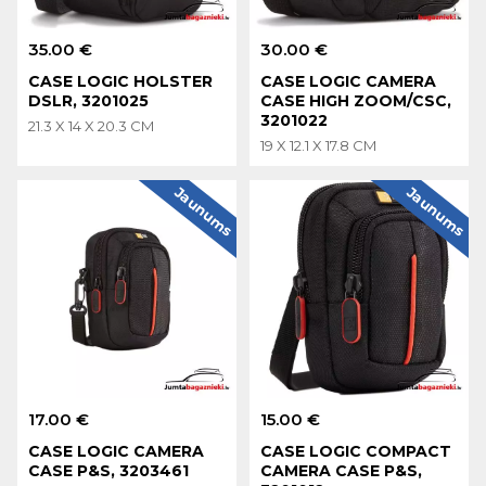
35.00 €
30.00 €
CASE LOGIC HOLSTER
CASE LOGIC CAMERA
DSLR, 3201025
CASE HIGH ZOOM/CSC,
3201022
21.3 X 14 X 20.3 CM
19 X 12.1 X 17.8 CM
Jaunums
Jaunums
17.00 €
15.00 €
CASE LOGIC CAMERA
CASE LOGIC COMPACT
CASE P&S, 3203461
CAMERA CASE P&S,