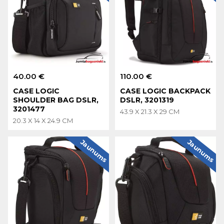
40.00 €
110.00 €
CASE LOGIC
CASE LOGIC BACKPACK
SHOULDER BAG DSLR,
DSLR, 3201319
3201477
43.9 X 21.3 X 29 CM
20.3 X 14 X 24.9 CM
Jaunums
Jaunums