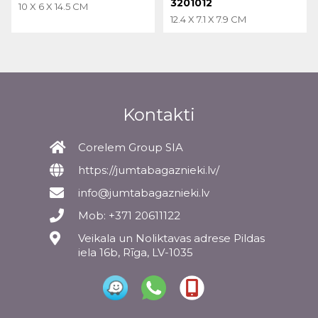
3201012
10 X 6 X 14.5 CM
12.4 X 7.1 X 7.9 CM
Kontakti
Corelem Group SIA
https://jumtabagaznieki.lv/
info@jumtabagaznieki.lv
Mob: +371 20611122
Veikala un Noliktavas adrese Pildas
iela 16b, Rīga, LV-1035