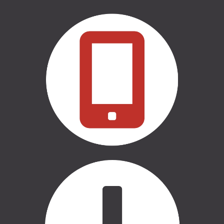
THULE | VELO TURĒTĀJI
THULE | ĢIMENEI UN BĒRNIEM
THULE | CEĻOŠANAI UN
KEMPINGAM
THULE | MARĶĪZES UN SĀNU
NOJUMES
THULE | SOMAS
CASE LOGIC | SOMAS
AUTO APRĪKOJUMS