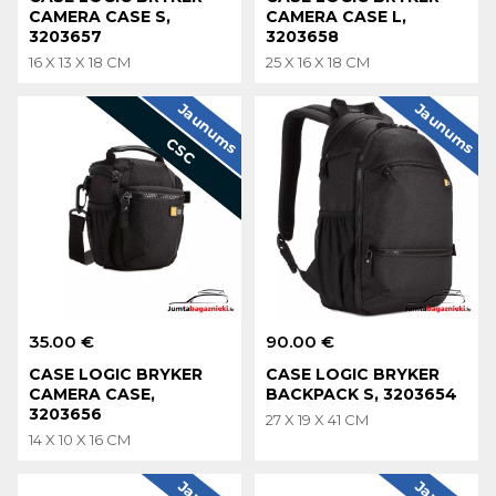
CAMERA CASE S,
CAMERA CASE L,
3203657
3203658
16 X 13 X 18 CM
25 X 16 X 18 CM
Jaunums
Jaunums
CSC
35.00 €
90.00 €
CASE LOGIC BRYKER
CASE LOGIC BRYKER
CAMERA CASE,
BACKPACK S, 3203654
3203656
27 X 19 X 41 CM
14 X 10 X 16 CM