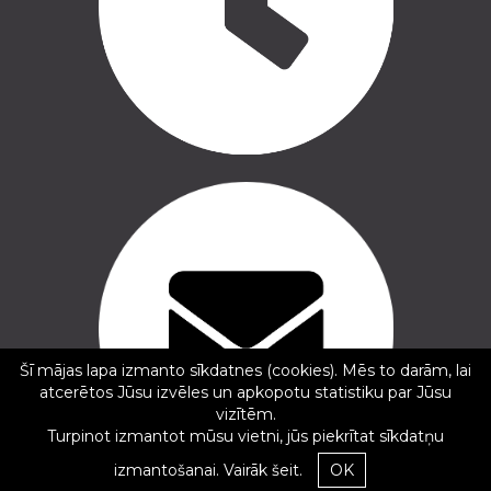
Copyright © 2016 - 2026, SIA Corelem Group
Mājas lapas izstrāde WEBstyle.lv
Šī mājas lapa izmanto sīkdatnes (cookies). Mēs to darām, lai
✕
atcerētos Jūsu izvēles un apkopotu statistiku par Jūsu
Raivis Drukas Nams
vizītēm.
5/5
Turpinot izmantot mūsu vietni, jūs piekrītat sīkdatņu
12.03.2025
izmantošanai.
Vairāk šeit.
OK