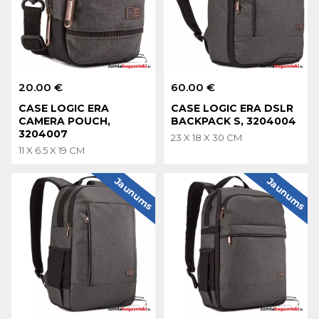
20.00 €
60.00 €
CASE LOGIC ERA
CASE LOGIC ERA DSLR
CAMERA POUCH,
BACKPACK S, 3204004
3204007
23 X 18 X 30 CM
11 X 6.5 X 19 CM
Jaunums
Jaunums