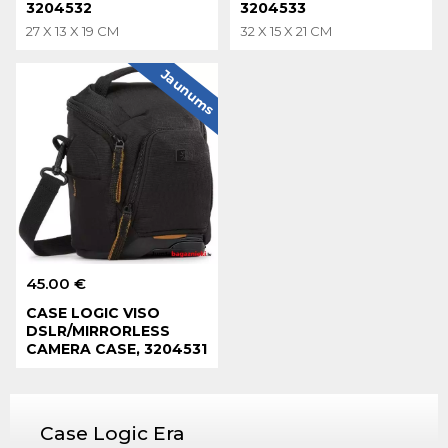
3204532
3204533
27 X 13 X 19 CM
32 X 15 X 21 CM
Jaunums
45.00 €
CASE LOGIC VISO
DSLR/MIRRORLESS
CAMERA CASE, 3204531
Case Logic Era