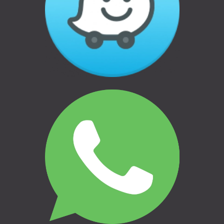
Swift kods: HABALV22
LV27HABA0551036212832
Informācija
Garantijas
Apmaksas veidi
Atteikums un atgriešana
Privātuma politika
THULE | AUTO BAGĀŽNIEKI