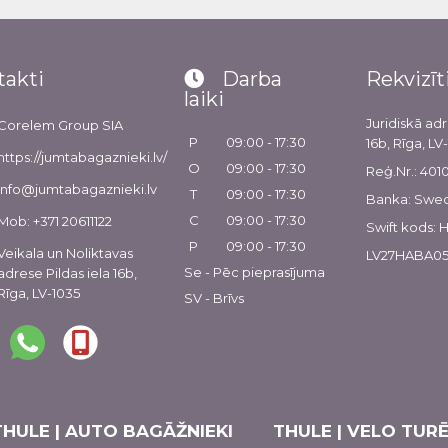
takti
Darba
Rekvizīt
laiki
Juridiskā adr
Corelem Group SIA
P
09:00 - 17:30
16b, Rīga, LV
https://jumtabagaznieki.lv/
O
09:00 - 17:30
Reģ.Nr.: 40
info@jumtabagaznieki.lv
T
09:00 - 17:30
Banka: Swe
C
09:00 - 17:30
Mob: +371 20611122
Swift kods:
P
09:00 - 17:30
Veikala un Noliktavas
LV27HABA05
Se - Pēc pieprasījuma
adrese Pildas iela 16b,
Rīga, LV-1035
SV - Brīvs
THULE | AUTO BAGĀŽNIEKI
THULE | VELO TURĒ