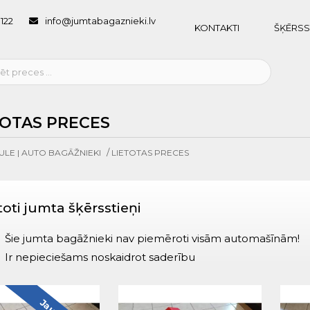
1122
info@jumtabagaznieki.lv
KONTAKTI
ŠĶĒRSS
TOTAS PRECES
/
ULE | AUTO BAGĀŽNIEKI
LIETOTAS PRECES
toti jumta šķērsstieņi
Šie jumta bagāžnieki nav piemēroti visām automašīnām!
Ir nepieciešams noskaidrot saderību