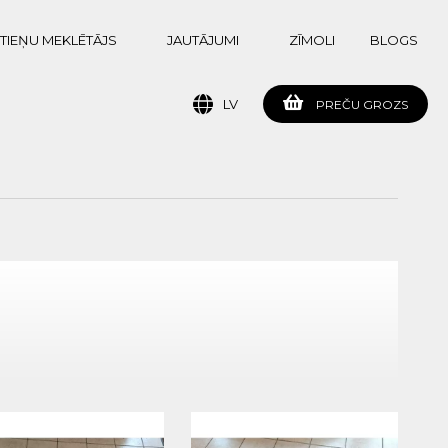
TIEŅU MEKLĒTĀJS
JAUTĀJUMI
ZĪMOLI
BLOGS
LV
PREČU GROZS