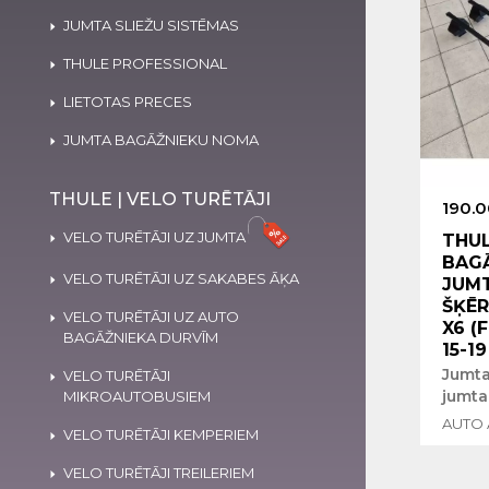
JUMTA SLIEŽU SISTĒMAS
THULE PROFESSIONAL
LIETOTAS PRECES
JUMTA BAGĀŽNIEKU NOMA
THULE | VELO TURĒTĀJI
190.0
VELO TURĒTĀJI UZ JUMTA
THU
BAG
VELO TURĒTĀJI UZ SAKABES ĀĶA
JUM
ŠĶĒR
VELO TURĒTĀJI UZ AUTO
X6 (F
BAGĀŽNIEKA DURVĪM
15-19
Jumta
VELO TURĒTĀJI
jumta
MIKROAUTOBUSIEM
AUTO 
VELO TURĒTĀJI KEMPERIEM
VELO TURĒTĀJI TREILERIEM