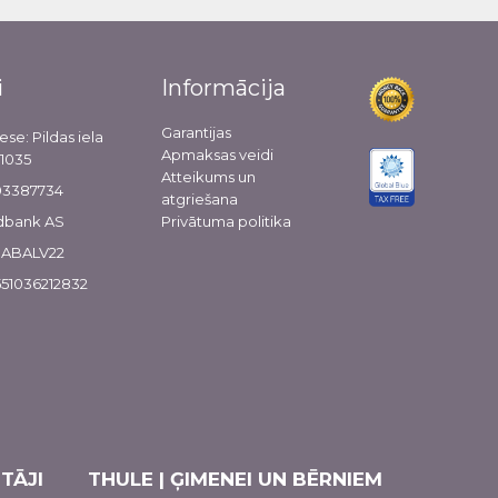
i
Informācija
Garantijas
ese: Pildas iela
Apmaksas veidi
-1035
Atteikums un
103387734
atgriešana
dbank AS
Privātuma politika
 HABALV22
51036212832
TĀJI
THULE | ĢIMENEI UN BĒRNIEM