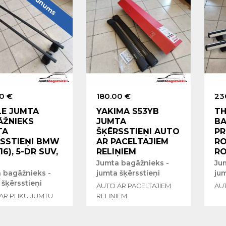
Jaunums
0 €
180.00 €
23
LE JUMTA
YAKIMA S53YB
TH
ĀŽNIEKS
JUMTA
BA
TA
ŠĶĒRSSTIEŅI AUTO
PR
SSTIEŅI BMW
AR PACELTAJIEM
RO
16), 5-DR SUV,
RELIŅIEM
RO
Jumta bagāžnieks -
Ju
 bagāžnieks -
jumta šķērsstieņi
jum
 šķērsstieņi
AUTO AR PACELTAJIEM
AU
AR PLIKU JUMTU
RELIŅIEM