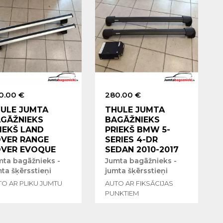
0.00 €
280.00 €
ULE JUMTA
THULE JUMTA
GĀŽNIEKS
BAGĀŽNIEKS
IEKŠ LAND
PRIEKŠ BMW 5-
VER RANGE
SERIES 4-DR
VER EVOQUE
SEDAN 2010-2017
mta bagāžnieks -
Jumta bagāžnieks -
ta šķērsstieņi
jumta šķērsstieņi
TO AR PLIKU JUMTU
AUTO AR FIKSĀCIJAS
PUNKTIEM