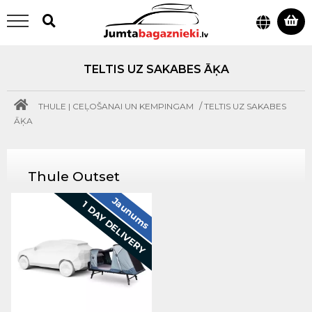
TELTIS UZ SAKABES ĀĶA
/
THULE | CEĻOŠANAI UN KEMPINGAM
TELTIS UZ SAKABES
ĀĶA
Thule Outset
Jaunums
1 DAY DELIVERY