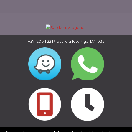
+371 20611122
Pildas iela 16b, Rīga, LV-1035
Copyright © 2016 - 2026, SIA Corelem Group
Mājas lapas izstrāde WEBstyle.lv