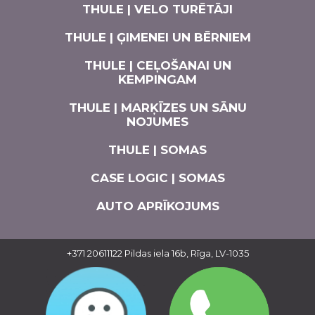
THULE | VELO TURĒTĀJI
THULE | ĢIMENEI UN BĒRNIEM
THULE | CEĻOŠANAI UN
KEMPINGAM
THULE | MARĶĪZES UN SĀNU
NOJUMES
THULE | SOMAS
CASE LOGIC | SOMAS
AUTO APRĪKOJUMS
+371 20611122
Pildas iela 16b, Rīga, LV-1035