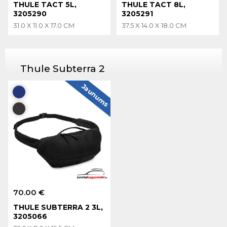
THULE TACT 5L,
THULE TACT 8L,
3205290
3205291
31.0 X 11.0 X 17.0 CM
37.5 X 14.0 X 18.0 CM
Thule Subterra 2
Jaunums
70.00 €
THULE SUBTERRA 2 3L,
3205066