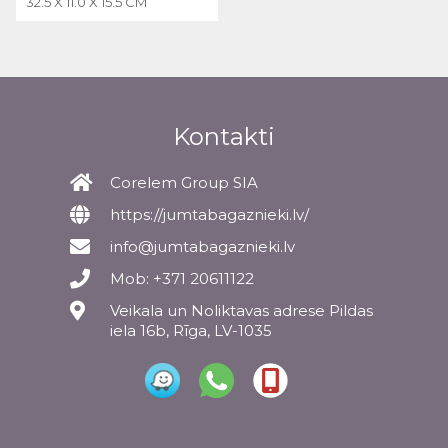
32.5 X 11.0 X 15.5 CM
Kontakti
Corelem Group SIA
https://jumtabagaznieki.lv/
info@jumtabagaznieki.lv
Mob: +371 20611122
Veikala un Noliktavas adrese Pildas
iela 16b, Rīga, LV-1035