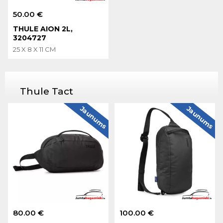
50.00 €
THULE AION 2L,
3204727
25 X 8 X 11 CM
Thule Tact
Jaunums
Jaunums
80.00 €
100.00 €