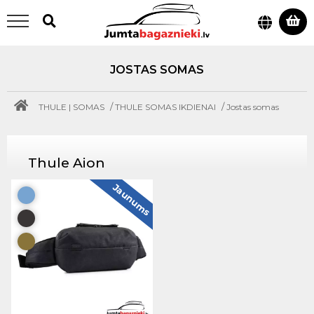
JOSTAS SOMAS
/
/
THULE | SOMAS
THULE SOMAS IKDIENAI
Jostas somas
Thule Aion
Jaunums