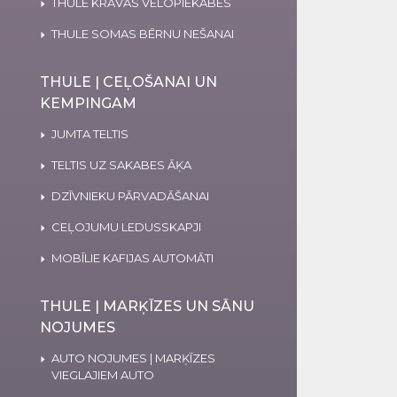
THULE KRAVAS VELOPIEKABES
THULE SOMAS BĒRNU NEŠANAI
THULE | CEĻOŠANAI UN
KEMPINGAM
JUMTA TELTIS
TELTIS UZ SAKABES ĀĶA
DZĪVNIEKU PĀRVADĀŠANAI
CEĻOJUMU LEDUSSKAPJI
MOBĪLIE KAFIJAS AUTOMĀTI
THULE | MARĶĪZES UN SĀNU
NOJUMES
AUTO NOJUMES | MARĶĪZES
VIEGLAJIEM AUTO