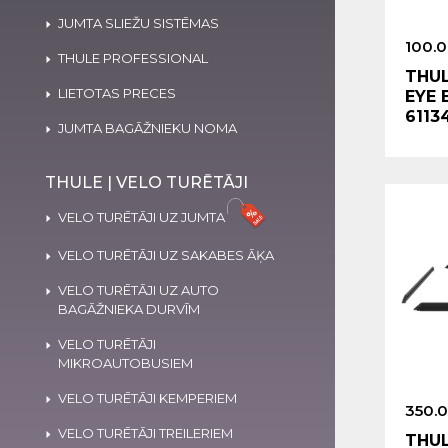
JUMTA SLIEŽU SISTĒMAS
100.
THULE PROFESSIONAL
THU
LIETOTAS PRECES
EYE 
6113
JUMTA BAGĀŽNIEKU NOMA
THULE | VELO TURĒTĀJI
VELO TURĒTĀJI UZ JUMTA
VELO TURĒTĀJI UZ SAKABES ĀĶA
VELO TURĒTĀJI UZ AUTO
BAGĀŽNIEKA DURVĪM
VELO TURĒTĀJI
MIKROAUTOBUSIEM
VELO TURĒTĀJI KEMPERIEM
350.
VELO TURĒTĀJI TREILERIEM
THU