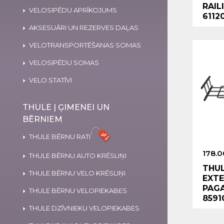
RAIL
VELOSIPĒDU APRĪKOJUMS
6112
AKSESUĀRI UN REZERVES DAĻAS
VELOTRANSPORTĒŠANAS SOMAS
VELOSIPĒDU SOMAS
VELO STATĪVI
THULE | ĢIMENEI UN
BĒRNIEM
THULE BĒRNU RATI
178.0
THULE BĒRNU AUTO KRĒSLIŅI
THU
THULE BĒRNU VELO KRĒSLIŅI
EXTE
PAGA
THULE BĒRNU VELOPIEKABES
8591
THULE DZĪVNIEKU VELOPIEKABES