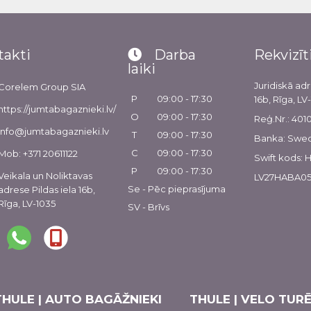
takti
Darba
Rekvizīt
laiki
Juridiskā adr
Corelem Group SIA
P
09:00 - 17:30
16b, Rīga, LV
https://jumtabagaznieki.lv/
O
09:00 - 17:30
Reģ.Nr.: 40
info@jumtabagaznieki.lv
T
09:00 - 17:30
Banka: Swe
C
09:00 - 17:30
Mob: +371 20611122
Swift kods:
P
09:00 - 17:30
Veikala un Noliktavas
LV27HABA05
Se - Pēc pieprasījuma
adrese Pildas iela 16b,
Rīga, LV-1035
SV - Brīvs
THULE | AUTO BAGĀŽNIEKI
THULE | VELO TURĒ