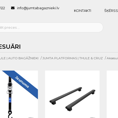
1122
info@jumtabagaznieki.lv
KONTAKTI
ŠĶĒRSS
ESUĀRI
/
/
ULE | AUTO BAGĀŽNIEKI
JUMTA PLATFORMAS | THULE & CRUZ
Aksesuā
Jaunums