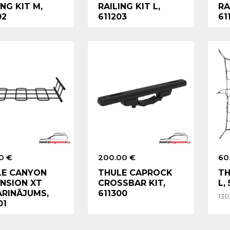
ING KIT M,
RAILING KIT L,
RA
02
611203
61
0 €
200.00 €
60
LE CANYON
THULE CAPROCK
TH
NSION XT
CROSSBAR KIT,
L,
RINĀJUMS,
611300
13
01