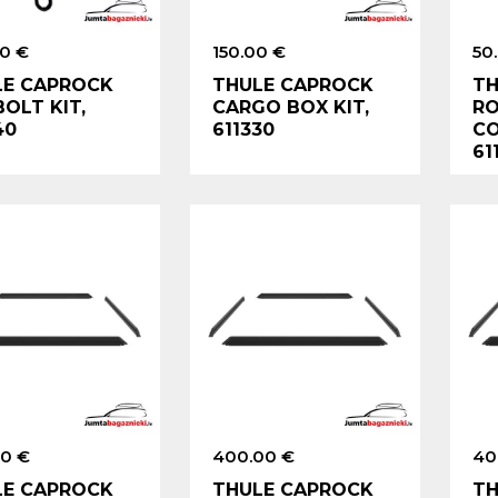
00 €
150.00 €
50
LE CAPROCK
THULE CAPROCK
TH
BOLT KIT,
CARGO BOX KIT,
RO
40
611330
CO
61
00 €
400.00 €
40
LE CAPROCK
THULE CAPROCK
TH