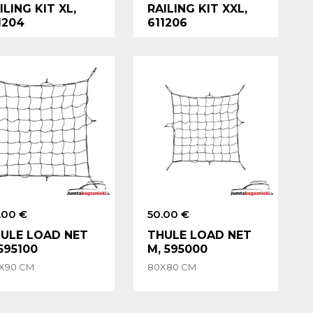
ILING KIT XL,
RAILING KIT XXL,
1204
611206
.00 €
50.00 €
ULE LOAD NET
THULE LOAD NET
 595100
M, 595000
0X90 CM
80X80 CM