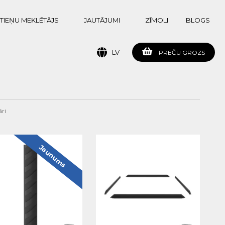
TIEŅU MEKLĒTĀJS
JAUTĀJUMI
ZĪMOLI
BLOGS
LV
PREČU GROZS
ri
Jaunums