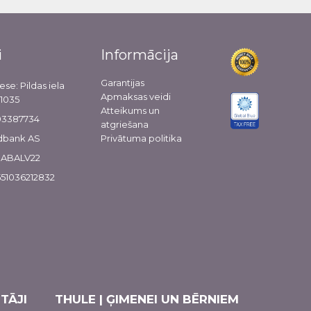
i
Informācija
Garantijas
ese: Pildas iela
Apmaksas veidi
-1035
Atteikums un
103387734
atgriešana
dbank AS
Privātuma politika
 HABALV22
51036212832
TĀJI
THULE | ĢIMENEI UN BĒRNIEM