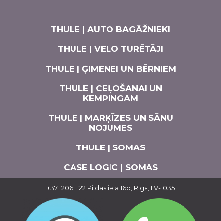
THULE | AUTO BAGĀŽNIEKI
THULE | VELO TURĒTĀJI
THULE | ĢIMENEI UN BĒRNIEM
THULE | CEĻOŠANAI UN
KEMPINGAM
THULE | MARĶĪZES UN SĀNU
NOJUMES
THULE | SOMAS
CASE LOGIC | SOMAS
AUTO APRĪKOJUMS
+371 20611122
Pildas iela 16b, Rīga, LV-1035