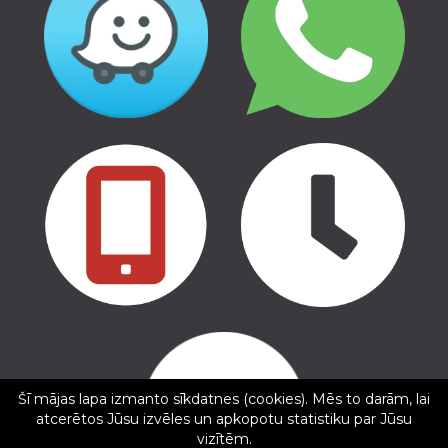
Copyright © 2016 - 2026, SIA Corelem Group
Mājas lapas izstrāde WEBstyle.lv
Šī mājas lapa izmanto sīkdatnes (cookies). Mēs to darām, lai
✕
atcerētos Jūsu izvēles un apkopotu statistiku par Jūsu
Kristine Kalnina
vizītēm.
5/5