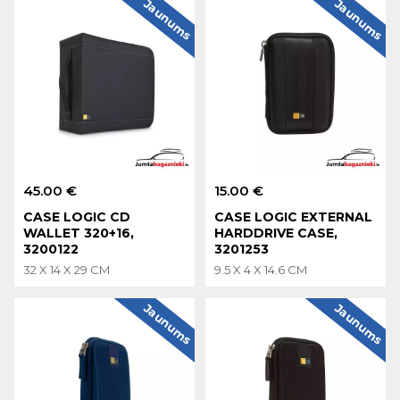
Jaunums
Jaunums
45.00 €
15.00 €
CASE LOGIC CD
CASE LOGIC EXTERNAL
WALLET 320+16,
HARDDRIVE CASE,
3200122
3201253
32 X 14 X 29 CM
9.5 X 4 X 14.6 CM
Jaunums
Jaunums