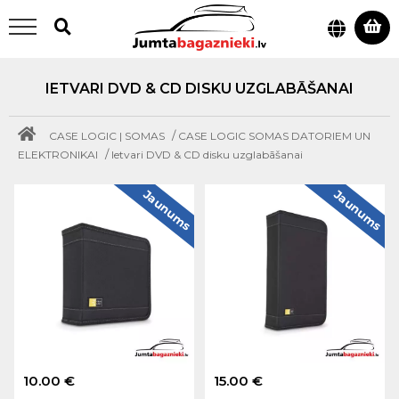
IETVARI DVD & CD DISKU UZGLABĀŠANAI
/
CASE LOGIC | SOMAS
CASE LOGIC SOMAS DATORIEM UN
/
ELEKTRONIKAI
Ietvari DVD & CD disku uzglabāšanai
Jaunums
Jaunums
10.00 €
15.00 €