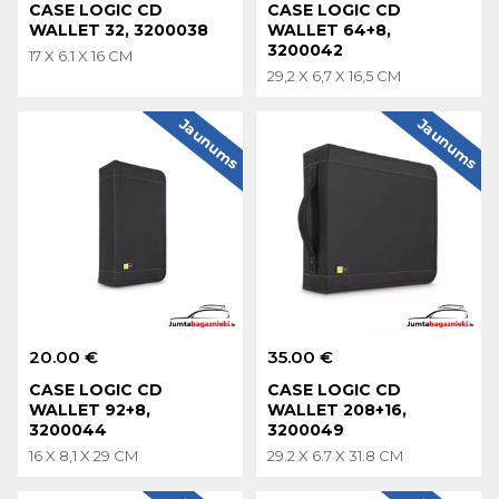
CASE LOGIC CD
CASE LOGIC CD
WALLET 32, 3200038
WALLET 64+8,
3200042
17 X 6.1 X 16 CM
29,2 X 6,7 X 16,5 CM
Jaunums
Jaunums
20.00 €
35.00 €
CASE LOGIC CD
CASE LOGIC CD
WALLET 92+8,
WALLET 208+16,
3200044
3200049
16 X 8,1 X 29 CM
29.2 X 6.7 X 31.8 CM