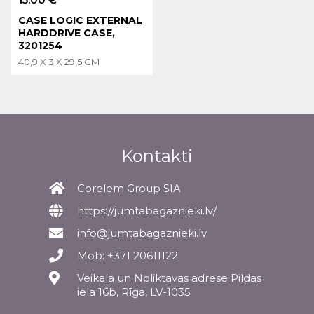
CASE LOGIC EXTERNAL
HARDDRIVE CASE,
3201254
40,9 X 3 X 29,5 CM
Kontakti
Corelem Group SIA
https://jumtabagaznieki.lv/
info@jumtabagaznieki.lv
Mob: +371 20611122
Veikala un Noliktavas adrese Pildas
iela 16b, Rīga, LV-1035