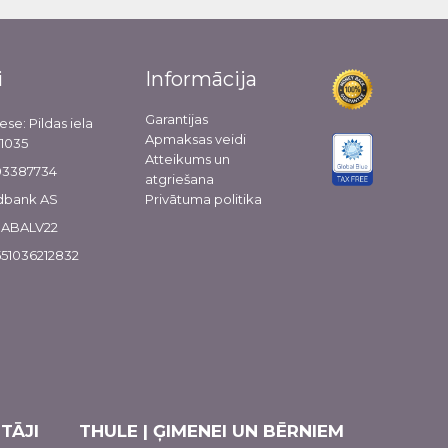
i
Informācija
Garantijas
ese: Pildas iela
Apmaksas veidi
-1035
Atteikums un
103387734
atgriešana
dbank AS
Privātuma politika
 HABALV22
51036212832
TĀJI
THULE | ĢIMENEI UN BĒRNIEM