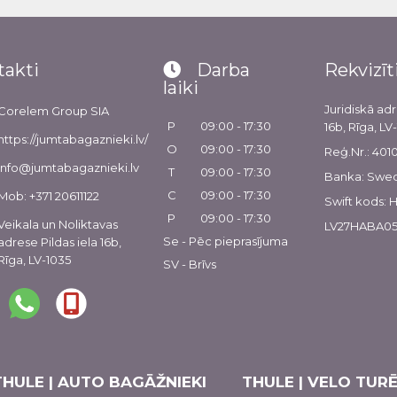
takti
Darba
Rekvizīt
laiki
Juridiskā adr
Corelem Group SIA
P
09:00 - 17:30
16b, Rīga, LV
https://jumtabagaznieki.lv/
O
09:00 - 17:30
Reģ.Nr.: 40
info@jumtabagaznieki.lv
T
09:00 - 17:30
Banka: Swe
C
09:00 - 17:30
Mob: +371 20611122
Swift kods:
P
09:00 - 17:30
Veikala un Noliktavas
LV27HABA05
Se - Pēc pieprasījuma
adrese Pildas iela 16b,
Rīga, LV-1035
SV - Brīvs
THULE | AUTO BAGĀŽNIEKI
THULE | VELO TURĒ