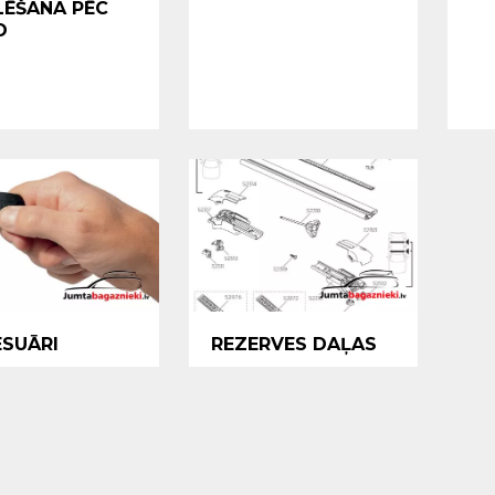
LĒŠANA PĒC
O
SUĀRI
REZERVES DAĻAS