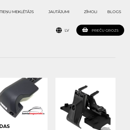
TIEŅU MEKLĒTĀJS
JAUTĀJUMI
ZĪMOLI
BLOGS
LV
PREČU GROZS
DAS