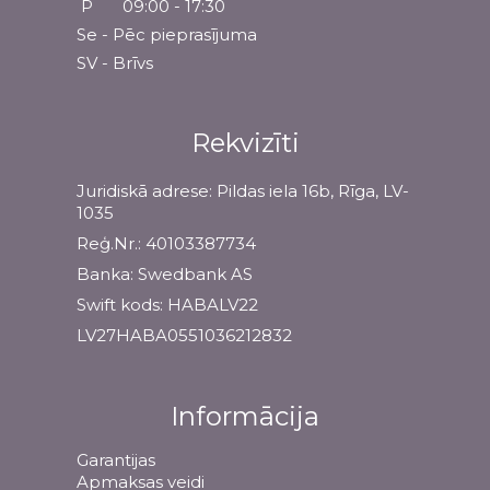
P
09:00 - 17:30
Se - Pēc pieprasījuma
SV - Brīvs
Rekvizīti
Juridiskā adrese: Pildas iela 16b, Rīga, LV-
1035
Reģ.Nr.: 40103387734
Banka: Swedbank AS
Swift kods: HABALV22
LV27HABA0551036212832
Informācija
Garantijas
Apmaksas veidi