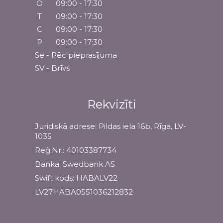
O
09:00 - 17:30
T
09:00 - 17:30
C
09:00 - 17:30
P
09:00 - 17:30
Se - Pēc pieprasījuma
SV - Brīvs
Rekvizīti
Juridiskā adrese: Pildas iela 16b, Rīga, LV-
1035
Reģ.Nr.: 40103387734
Banka: Swedbank AS
Swift kods: HABALV22
LV27HABA0551036212832