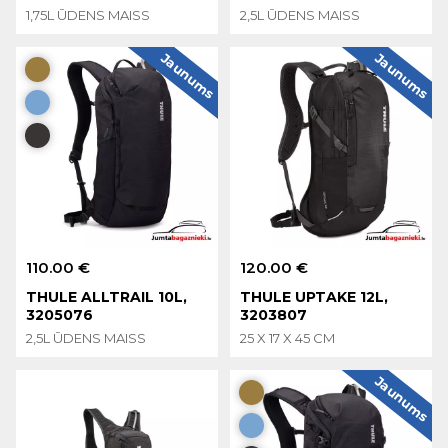
1,75L ŪDENS MAISS
2,5L ŪDENS MAISS
Jaunums
Jaunums
110.00 €
120.00 €
THULE ALLTRAIL 10L,
THULE UPTAKE 12L,
3205076
3203807
2,5L ŪDENS MAISS
25 X 17 X 45 CM
Jaunums