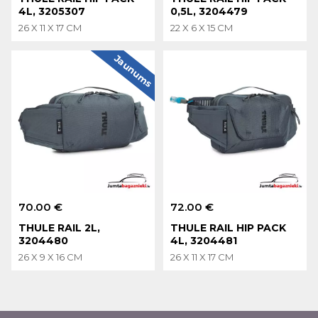
4L, 3205307
0,5L, 3204479
26 X 11 X 17 CM
22 X 6 X 15 CM
Jaunums
70.00 €
72.00 €
THULE RAIL 2L,
THULE RAIL HIP PACK
3204480
4L, 3204481
26 X 9 X 16 CM
26 X 11 X 17 CM