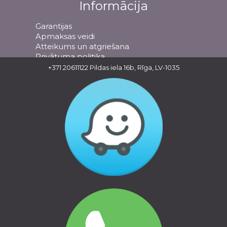
Informācija
Garantijas
Apmaksas veidi
Atteikums un atgriešana
Privātuma politika
+371 20611122
Pildas iela 16b, Rīga, LV-1035
THULE | AUTO BAGĀŽNIEKI
THULE | VELO TURĒTĀJI
THULE | ĢIMENEI UN BĒRNIEM