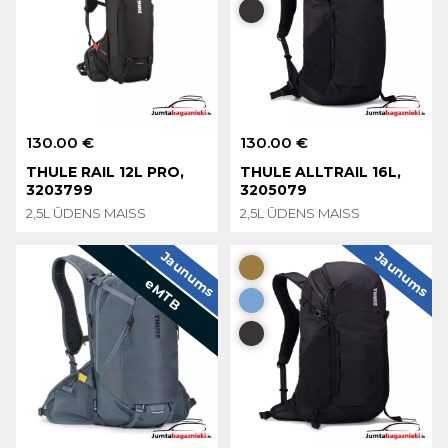
130.00 €
130.00 €
THULE RAIL 12L PRO,
THULE ALLTRAIL 16L,
3203799
3205079
2,5L ŪDENS MAISS
2,5L ŪDENS MAISS
Jaunums
Jaunums
eMTB