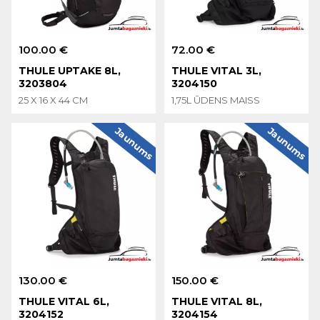
100.00 €
72.00 €
THULE UPTAKE 8L,
THULE VITAL 3L,
3203804
3204150
25 X 16 X 44 CM
1,75L ŪDENS MAISS
Jaunums
Jaunums
130.00 €
150.00 €
THULE VITAL 6L,
THULE VITAL 8L,
3204152
3204154