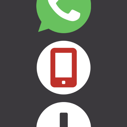
THULE | CEĻOŠANAI UN
KEMPINGAM
THULE | MARĶĪZES UN SĀNU
NOJUMES
THULE | SOMAS
CASE LOGIC | SOMAS
AUTO APRĪKOJUMS