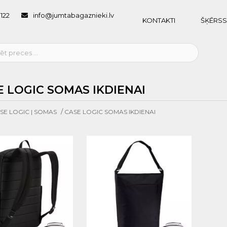
1122
info@jumtabagaznieki.lv
KONTAKTI
ŠĶĒRSS
E LOGIC SOMAS IKDIENAI
/
SE LOGIC | SOMAS
CASE LOGIC SOMAS IKDIENAI