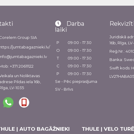
takti
Darba
Rekvizīt
laiki
Juridiskā adr
Corelem Group SIA
P
09:00 - 17:30
16b, Rīga, LV
https://jumtabagaznieki.lv/
O
09:00 - 17:30
Reģ.Nr.: 40
info@jumtabagaznieki.lv
T
09:00 - 17:30
Banka: Swe
C
09:00 - 17:30
Mob: +371 20611122
Swift kods:
P
09:00 - 17:30
Veikala un Noliktavas
LV27HABA05
Se - Pēc pieprasījuma
adrese Pildas iela 16b,
Rīga, LV-1035
SV - Brīvs
THULE | AUTO BAGĀŽNIEKI
THULE | VELO TURĒ