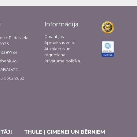
i
Informācija
Garantijas
ese: Pildas iela
Apmaksas veidi
-1035
Atteikums un
103387734
atgriešana
dbank AS
Privātuma politika
 HABALV22
51036212832
TĀJI
THULE | ĢIMENEI UN BĒRNIEM