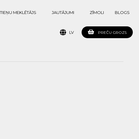
TIEŅU MEKLĒTĀJS
JAUTĀJUMI
ZĪMOLI
BLOGS
LV
PREČU GROZS