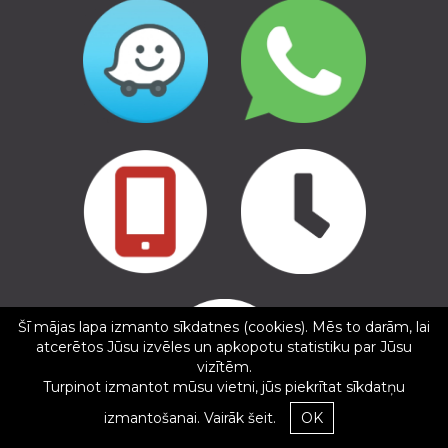
Copyright © 2016 - 2026, SIA Corelem Group
Mājas lapas izstrāde WEBstyle.lv
Šī mājas lapa izmanto sīkdatnes (cookies). Mēs to darām, lai
✕
atcerētos Jūsu izvēles un apkopotu statistiku par Jūsu
Ģirts Punculs
vizītēm.
5/5
Turpinot izmantot mūsu vietni, jūs piekrītat sīkdatņu
18.02.2025
izmantošanai.
Vairāk šeit.
OK