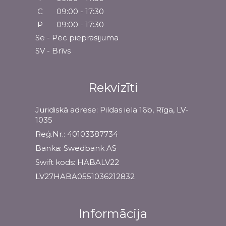
C
09:00 - 17:30
P
09:00 - 17:30
Se - Pēc pieprasījuma
SV - Brīvs
Rekvizīti
Juridiskā adrese: Pildas iela 16b, Rīga, LV-
1035
Reģ.Nr.: 40103387734
Banka: Swedbank AS
Swift kods: HABALV22
LV27HABA0551036212832
Informācija