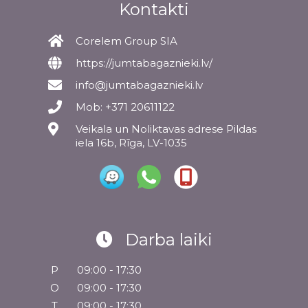
Kontakti
Corelem Group SIA
https://jumtabagaznieki.lv/
info@jumtabagaznieki.lv
Mob: +371 20611122
Veikala un Noliktavas adrese Pildas
iela 16b, Rīga, LV-1035
Darba laiki
P
09:00 - 17:30
O
09:00 - 17:30
T
09:00 - 17:30