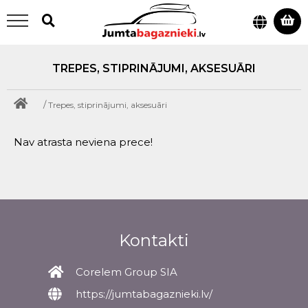
TREPES, STIPRINĀJUMI, AKSESUĀRI
/
Trepes, stiprinājumi, aksesuāri
Nav atrasta neviena prece!
Kontakti
Corelem Group SIA
https://jumtabagaznieki.lv/