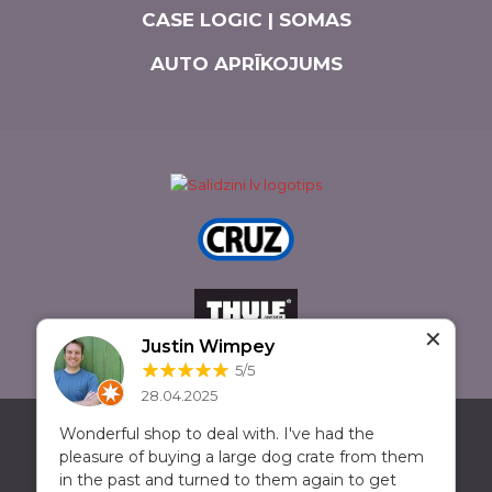
CASE LOGIC | SOMAS
AUTO APRĪKOJUMS
✕
Justin Wimpey
5/5
28.04.2025
+371 20611122
Pildas iela 16b, Rīga, LV-1035
Wonderful shop to deal with. I've had the
pleasure of buying a large dog crate from them
in the past and turned to them again to get