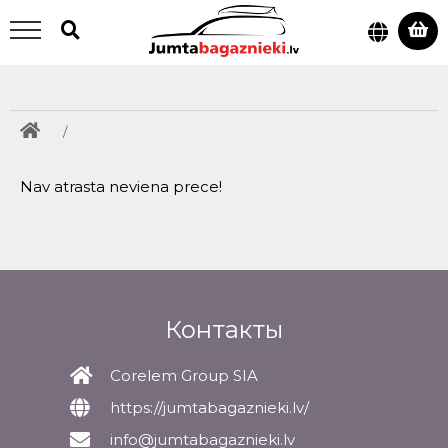
/
Nav atrasta neviena prece!
Контакты
Corelem Group SIA
https://jumtabagaznieki.lv/
info@jumtabagaznieki.lv