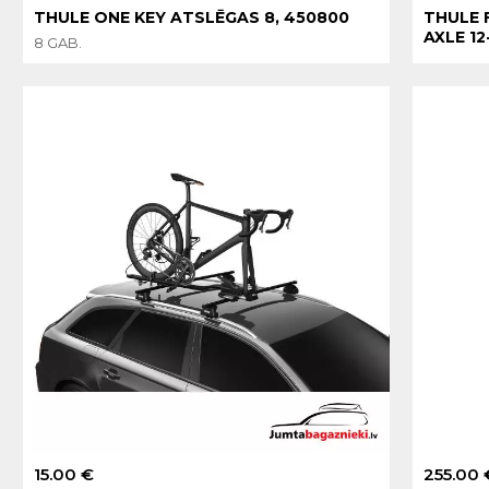
THULE ONE KEY ATSLĒGAS 8, 450800
THULE 
AXLE 12-
8 GAB.
15.00 €
255.00 