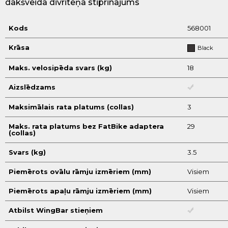
dakšveida
divriteņa
stiprinājums
Kods
568001
Krāsa
Black
Maks. velosipēda svars (kg)
18
Aizslēdzams
Maksimālais rata platums (collas)
3
Maks. rata platums bez FatBike adaptera
29
(collas)
Svars (kg)
3.5
Piemērots ovālu rāmju izmēriem (mm)
Visiem
Piemērots apaļu rāmju izmēriem (mm)
Visiem
Atbilst WingBar stieņiem