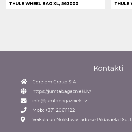
THULE WHEEL BAG XL, 563000
THULE 
Kontakti
Corelem Group SIA
https://jumtabagaznieki.lv/
info@jumtabagaznieki.lv
Mob: +371 20611122
Veikala un Noliktavas adrese Pildas iela 16b, 