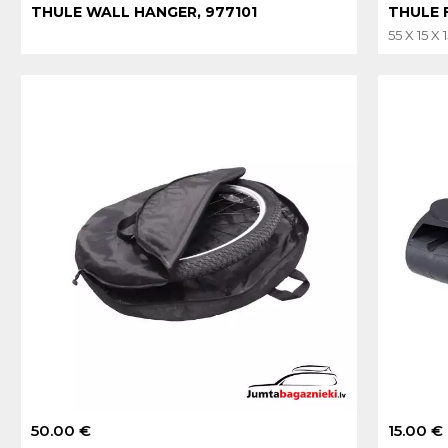
THULE WALL HANGER, 977101
THULE 
55 X 15 X
50.00 €
15.00 €