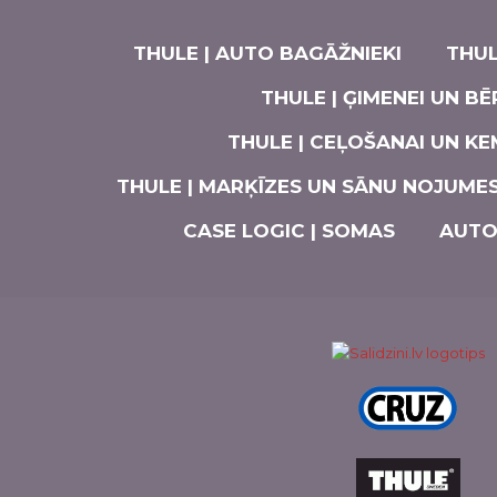
THULE | AUTO BAGĀŽNIEKI
THUL
THULE | ĢIMENEI UN B
THULE | CEĻOŠANAI UN K
THULE | MARĶĪZES UN SĀNU NOJUME
CASE LOGIC | SOMAS
AUTO