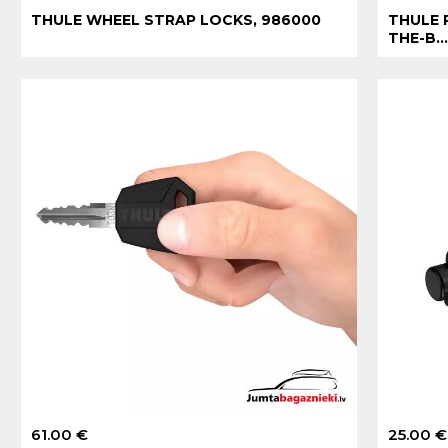
THULE WHEEL STRAP LOCKS, 986000
THULE 
THE-B..
61.00 €
25.00 €