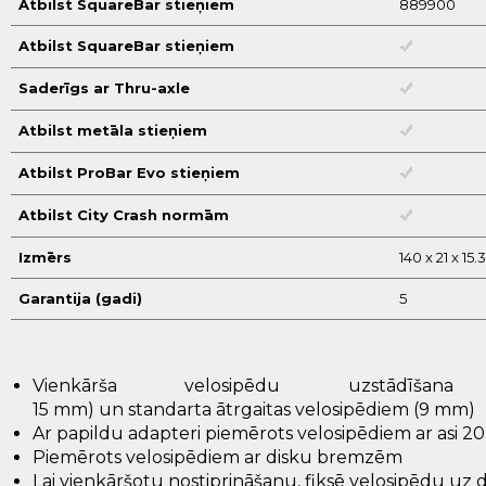
Atbilst SquareBar stieņiem
889900
Atbilst SquareBar stieņiem
Saderīgs ar Thru-axle
Atbilst metāla stieņiem
Atbilst ProBar Evo stieņiem
Atbilst City Crash normām
Izmērs
140 x 21 x 15
Garantija (gadi)
5
Vienkārša
velosipēdu
uzstādīšana
15
mm
)
un
standarta
ātrgaitas
velosipēdiem
(
9
mm
)
Ar
papildu
adapteri
piemērots
velosipēdiem
ar
asi
20
Piemērots
velosipēdiem
ar
disku
bremzēm
Lai
vienkāršotu
nostiprināšanu
,
fiksē
velosipēdu
uz
d