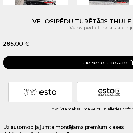
VELOSIPĒDU TURĒTĀJS THULE 
Velosipēdu turētājs auto
285.00 €
Pievienot grozam
* Atliktā maksājuma veidu izvēlieties nof
Uz
automobiļa
jumta
montējams
premium
klases