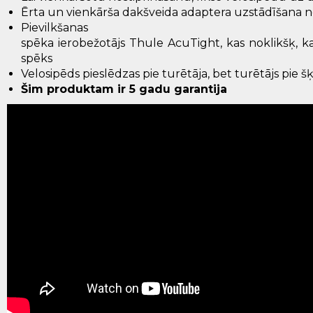
Ērta
un
vienkārša
dakšveida
adaptera
uzstādīšana
n
Pievilkšanas
spēka
ierobežotājs
Thule
AcuTight
,
kas
noklikšķ
,
k
spēks
Velosipēds pieslēdzas pie turētāja, bet turētājs pie š
Šim produktam ir 5 gadu garantija