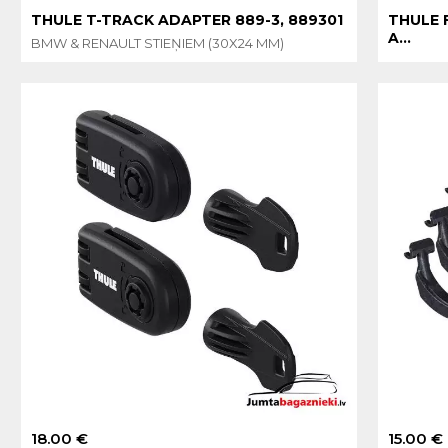
THULE T-TRACK ADAPTER 889-3, 889301
THULE 
A...
BMW & RENAULT STIEŅIEM (30X24 MM)
18.00 €
15.00 €