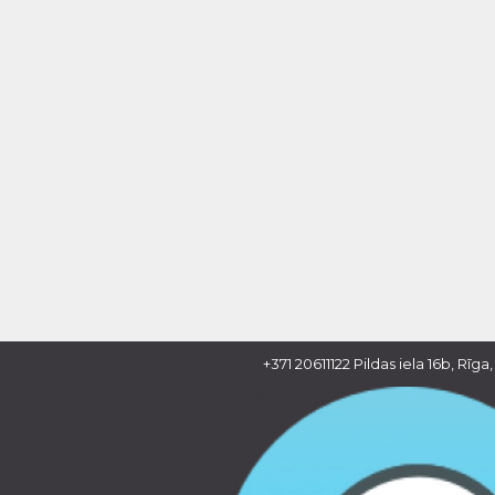
+371 20611122
Pildas iela 16b, Rīga