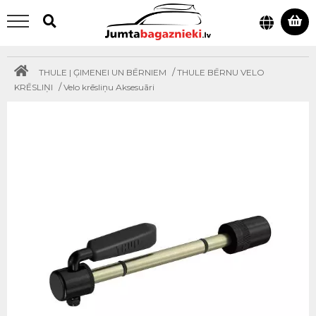
/
THULE | ĢIMENEI UN BĒRNIEM
THULE BĒRNU VELO
/
KRĒSLIŅI
Velo krēsliņu Aksesuāri