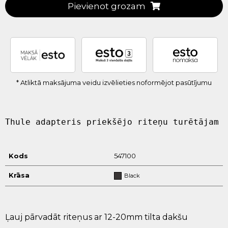
Pievienot grozam
* Atliktā maksājuma veidu izvēlieties noformējot pasūtījumu
Thule adapteris priekšējo riteņu turētājam
Kods
547100
Krāsa
Black
Ļauj
pārvadāt
riteņus
ar
12
-
20
mm
tilta
dakšu