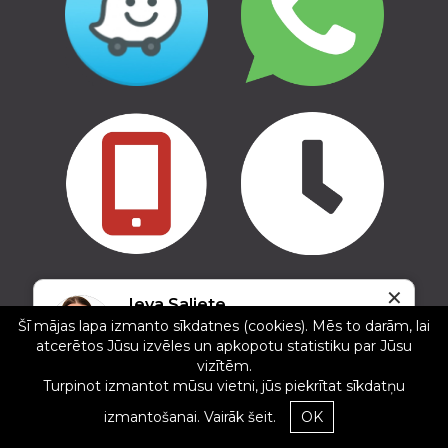
✕
Copyright © 2016 - 2026, SIA Corelem Group
Ieva Saliete
Mājas lapas izstrāde WEBstyle.lv
Šī mājas lapa izmanto sīkdatnes (cookies). Mēs to darām, lai
5/5
atcerētos Jūsu izvēles un apkopotu statistiku par Jūsu
03.01.2025
vizītēm.
Ļoti pretimnākoša attieksme un labs serviss,
Turpinot izmantot mūsu vietni, jūs piekrītat sīkdatņu
paldies!
izmantošanai.
Vairāk šeit.
OK