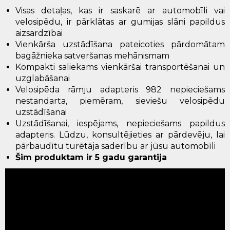
Visas detaļas, kas ir saskarē ar automobīli vai
velosipēdu, ir pārklātas ar gumijas slāni papildus
aizsardzībai
Vienkārša uzstādīšana pateicoties pārdomātam
bagāžnieka satveršanas mehānismam
Kompakti saliekams vienkāršai transportēšanai un
uzglabāšanai
Velosipēda rāmju adapteris 982 nepieciešams
nestandarta, piemēram, sieviešu velosipēdu
uzstādīšanai
Uzstādīšanai, iespējams, nepieciešams papildus
adapteris. Lūdzu, konsultējieties ar pārdevēju, lai
pārbaudītu turētāja saderību ar jūsu automobīli
Šim produktam ir 5 gadu garantija