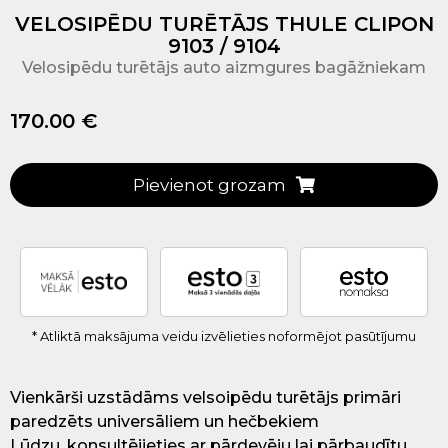
VELOSIPĒDU TURĒTĀJS THULE CLIPON
9103 / 9104
Velosipēdu turētājs auto aizmgures bagāžniekam
170.00 €
Pievienot grozam
* Atliktā maksājuma veidu izvēlieties noformējot pasūtījumu
Vienkārši uzstādāms velsoipēdu turētājs primāri
paredzēts universāliem un hečbekiem
Lūdzu, konsultējieties ar pārdevēju lai pārbaudītu