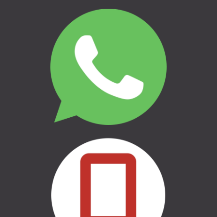
THULE | AUTO BAGĀŽNIEKI
THULE | VELO TURĒTĀJI
THULE | ĢIMENEI UN BĒRNIEM
THULE | CEĻOŠANAI UN
KEMPINGAM
THULE | MARĶĪZES UN SĀNU
NOJUMES
THULE | SOMAS