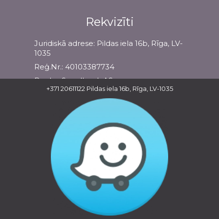
Rekvizīti
Juridiskā adrese: Pildas iela 16b, Rīga, LV-
1035
Reģ.Nr.: 40103387734
Banka: Swedbank AS
+371 20611122
Pildas iela 16b, Rīga, LV-1035
Swift kods: HABALV22
LV27HABA0551036212832
Informācija
Garantijas
Apmaksas veidi
Atteikums un atgriešana
Privātuma politika