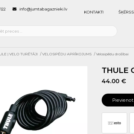
1122
info@jumtabagaznieki.lv
KONTAKTI
ŠĶĒRSS
/
/
ULE | VELO TURĒTĀJI
VELOSIPĒDU APRĪKOJUMS
Velosipēdu drošībai
THULE C
44.00 €
Pievieno