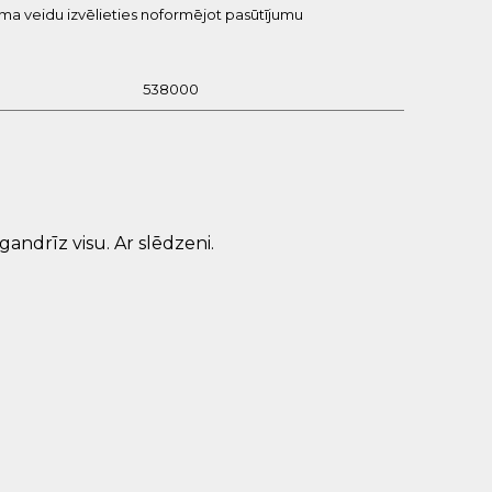
uma veidu izvēlieties noformējot pasūtījumu
538000
gandrīz visu. Ar slēdzeni.