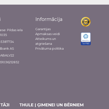
i
Informācija
Garantijas
ese: Pildas iela
Apmaksas veidi
-1035
Atteikums un
103387734
atgriešana
dbank AS
Privātuma politika
 HABALV22
51036212832
TĀJI
THULE | ĢIMENEI UN BĒRNIEM