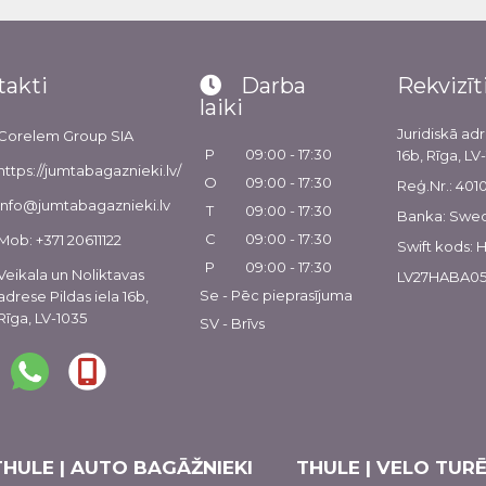
takti
Darba
Rekvizīt
laiki
Juridiskā adr
Corelem Group SIA
P
09:00 - 17:30
16b, Rīga, LV
https://jumtabagaznieki.lv/
O
09:00 - 17:30
Reģ.Nr.: 40
info@jumtabagaznieki.lv
T
09:00 - 17:30
Banka: Swe
C
09:00 - 17:30
Mob: +371 20611122
Swift kods:
P
09:00 - 17:30
Veikala un Noliktavas
LV27HABA05
Se - Pēc pieprasījuma
adrese Pildas iela 16b,
Rīga, LV-1035
SV - Brīvs
THULE | AUTO BAGĀŽNIEKI
THULE | VELO TURĒ