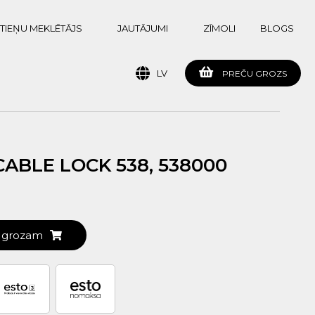
TIEŅU MEKLĒTĀJS
JAUTĀJUMI
ZĪMOLI
BLOGS
LV
PREČU GROZS
ABLE LOCK 538, 538000
t grozam