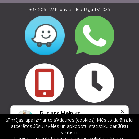
+371 20611122
Pildas iela 16b, Rīga, LV-1035
✕
Copyright © 2016 - 2026, SIA Corelem Group
Ruslans Melniks
Mājas lapas izstrāde WEBstyle.lv
Šī mājas lapa izmanto sīkdatnes (cookies). Mēs to darām, lai
5/5
atcerētos Jūsu izvēles un apkopotu statistiku par Jūsu
16.12.2024
vizītēm.
Wonderful service, staff and amount of sold
Turpinot izmantot mūsu vietni, jūs piekrītat sīkdatņu