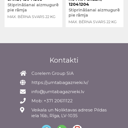
12041204
Stiprināšanai aizmugurē
pie rāmja
Stiprināšanai aizmugurē
pie rāmja
MAX. BĒRNA SVARS 22 KG
MAX. BĒRNA SVARS 22 KG
Kontakti
Corelem Group SIA
https://jumtabagaznieki.lv/
info@jumtabagaznieki.lv
Mob: +371 20611122
Veikala un Noliktavas adrese Pildas
iela 16b, Rīga, LV-1035