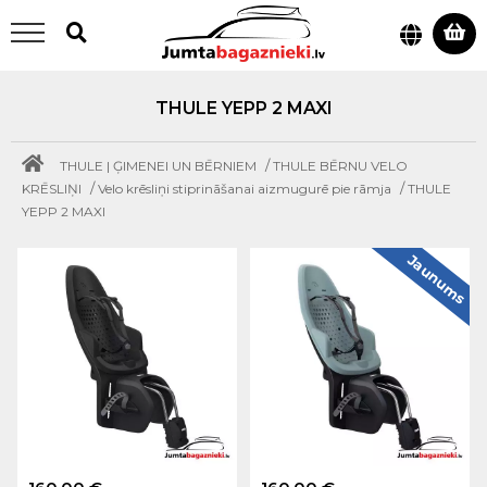
THULE YEPP 2 MAXI
/
THULE | ĢIMENEI UN BĒRNIEM
THULE BĒRNU VELO
/
/
KRĒSLIŅI
Velo krēsliņi stiprināšanai aizmugurē pie rāmja
THULE
YEPP 2 MAXI
Jaunums