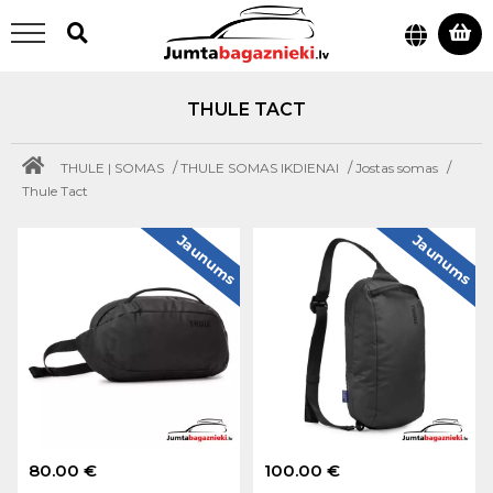
THULE TACT
/
/
/
THULE | SOMAS
THULE SOMAS IKDIENAI
Jostas somas
Thule Tact
Jaunums
Jaunums
80.00 €
100.00 €