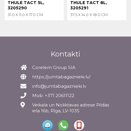
THULE TACT 5L,
THULE TACT 8L,
3205290
3205291
31.0 X 11.0 X 17.0 CM
37.5 X 14.0 X 18.0 CM
Kontakti
Corelem Group SIA
https://jumtabagaznieki.lv/
info@jumtabagaznieki.lv
Mob: +371 20611122
Veikala un Noliktavas adrese Pildas
iela 16b, Rīga, LV-1035