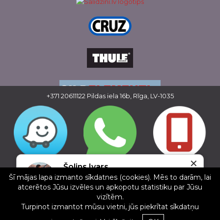
+371 20611122
Pildas iela 16b, Rīga, LV-1035
✕
Copyright © 2016 - 2026, SIA Corelem Group
Šolins Ivars
Mājas lapas izstrāde WEBstyle.lv
Šī mājas lapa izmanto sīkdatnes (cookies). Mēs to darām, lai
5/5
atcerētos Jūsu izvēles un apkopotu statistiku par Jūsu
17.02.2025
vizītēm.
Ļoti laba un laipna apkalpošana, jauni jumta
Turpinot izmantot mūsu vietni, jūs piekrītat sīkdatņu
bagāžnieki. Noteikti rekomendēju.