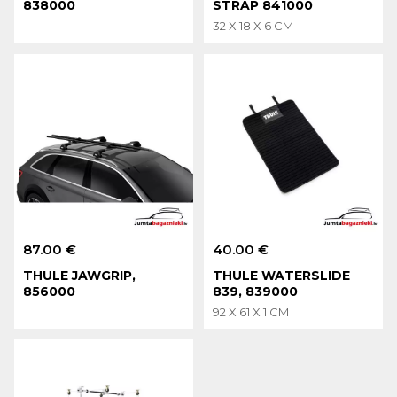
838000
STRAP 841000
32 X 18 X 6 CM
87.00 €
40.00 €
THULE JAWGRIP,
THULE WATERSLIDE
856000
839, 839000
92 X 61 X 1 CM