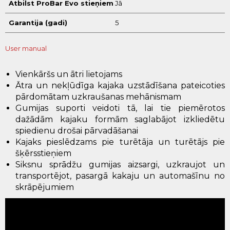
Atbilst ProBar Evo stieņiem
Jā
Garantija (gadi)
5
User manual
Vienkāršs un ātri lietojams
Ātra un nekļūdīga kajaka uzstādīšana pateicoties
pārdomātam uzkraušanas mehānismam
Gumijas suporti veidoti tā, lai tie piemērotos
dažādām kajaku formām saglabājot izkliedētu
spiedienu drošai pārvadāšanai
Kajaks pieslēdzams pie turētāja un turētājs pie
šķērsstieņiem
Siksnu sprādžu gumijas aizsargi, uzkraujot un
transportējot, pasargā kakaju un automašīnu no
skrāpējumiem