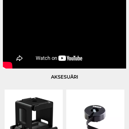
AKSESUĀRI