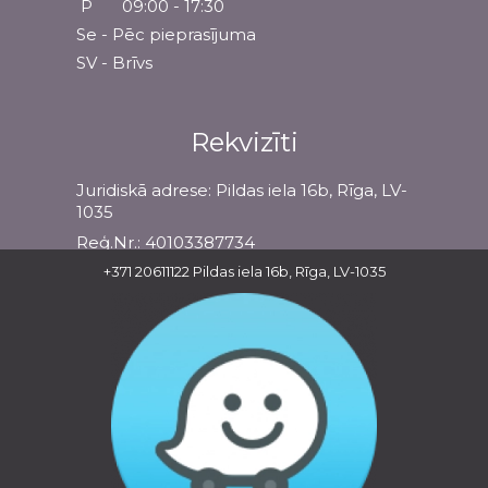
P
09:00 - 17:30
Se - Pēc pieprasījuma
SV - Brīvs
Rekvizīti
Juridiskā adrese: Pildas iela 16b, Rīga, LV-
1035
Reģ.Nr.: 40103387734
Banka: Swedbank AS
+371 20611122
Pildas iela 16b, Rīga, LV-1035
Swift kods: HABALV22
LV27HABA0551036212832
Informācija
Garantijas
Apmaksas veidi