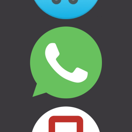
Atteikums un atgriešana
Privātuma politika
THULE | AUTO BAGĀŽNIEKI
THULE | VELO TURĒTĀJI
THULE | ĢIMENEI UN BĒRNIEM
THULE | CEĻOŠANAI UN
KEMPINGAM
THULE | MARĶĪZES UN SĀNU