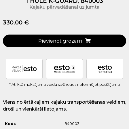
THULE K-GUARD, 840003
Kajaku pārvadāšanai uz jumta
330.00 €
Pievienot grozam
* Atliktā maksājuma veidu izvēlieties noformējot pasūtījumu
Viens no ērtākajiem kajaku transportēšanas veidiem,
d
roši un vienkārši lietojams.
Kods
840003