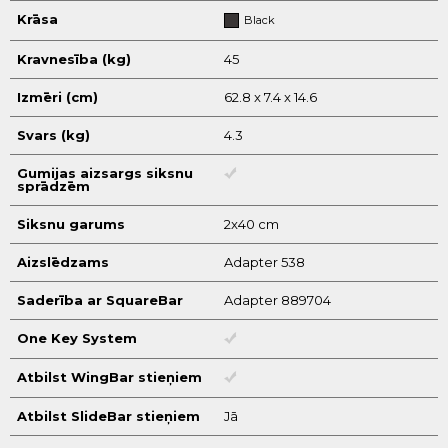
Krāsa
Black
Kravnesība (kg)
45
Izmēri (cm)
62.8 x 7.4 x 14.6
Svars (kg)
4.3
Gumijas aizsargs siksnu
sprādzēm
Siksnu garums
2x40 cm
Aizslēdzams
Adapter 538
Saderība ar SquareBar
Adapter 889704
One Key System
Atbilst WingBar stieņiem
Atbilst SlideBar stieņiem
Jā