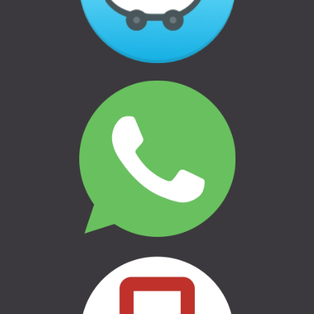
THULE | AUTO BAGĀŽNIEKI
THULE | VELO TURĒTĀJI
THULE | ĢIMENEI UN BĒRNIEM
THULE | CEĻOŠANAI UN
KEMPINGAM
THULE | MARĶĪZES UN SĀNU
NOJUMES
THULE | SOMAS