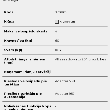
Kods
970805
Krāsa
Aluminium
Maks. velosipēdu skaits
4
Kravnesība (kg)
60
Svars (kg)
10.3
Atbilst rāmja izmēriem
All sizes down to 20” junior bikes.
(mm)
Noņemami rāmju satvērēji
-
Pieslēdz velosipēdu pie
Adapter 538
turētāja
Pieslēdz turētāju pie
Adapter 957
automobiļa
Noliekšanas funkcija kopā
-
ar velosipēdiem