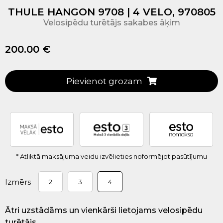
THULE HANGON 9708 | 4 VELO, 970805
Velosipēdu turētājs sakabes āķim
200.00 €
Pievienot grozam
* Atliktā maksājuma veidu izvēlieties noformējot pasūtījumu
Izmērs
2
3
4
Ātri uzstādāms un vienkārši lietojams velosipēdu
turētājs