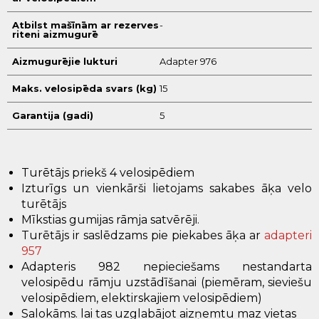
Atbilst mašīnām ar rezerves
-
riteni aizmugurē
Aizmugurējie lukturi
Adapter 976
Maks. velosipēda svars (kg)
15
Garantija (gadi)
5
Turētājs priekš 4 velosipēdiem
Izturīgs un vienkārši lietojams sakabes āķa velo
turētājs
Mīkstias gumijas rāmja satvērēji.
Turētājs ir saslēdzams pie piekabes āķa ar
adapteri
957
Adapteris 982 nepieciešams nestandarta
velosipēdu rāmju uzstādīšanai (piemēram, sieviešu
velosipēdiem, elektirskajiem velosipēdiem)
Salokāms. lai tas uzglabājot aizņemtu maz vietas