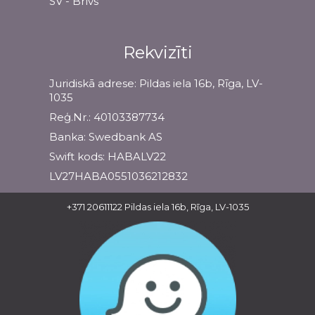
SV - Brīvs
Rekvizīti
Juridiskā adrese: Pildas iela 16b, Rīga, LV-
1035
Reģ.Nr.: 40103387734
Banka: Swedbank AS
Swift kods: HABALV22
LV27HABA0551036212832
+371 20611122
Pildas iela 16b, Rīga, LV-1035
Informācija
Garantijas
Apmaksas veidi
Atteikums un atgriešana
Privātuma politika