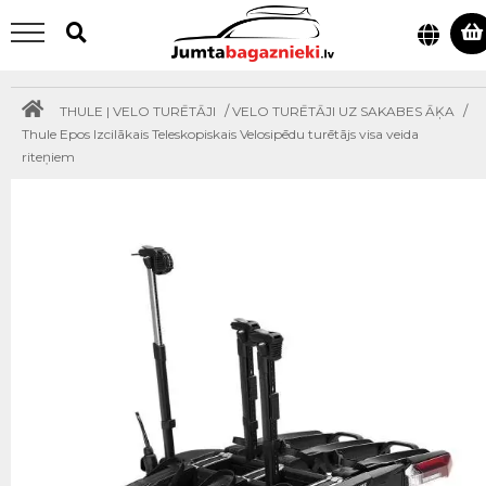
/
/
THULE | VELO TURĒTĀJI
VELO TURĒTĀJI UZ SAKABES ĀĶA
Thule Epos Izcilākais Teleskopiskais Velosipēdu turētājs visa veida
riteņiem