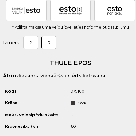
* Atliktā maksājuma veidu izvēlieties noformējot pasūtījumu
Izmērs
2
3
THULE EPOS
Ātri uzliekams, vienkāršs un ērts lietošanai
Kods
979100
Krāsa
Black
Maks. velosipēdu skaits
3
Kravnesība (kg)
60