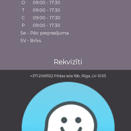
O
09:00 - 17:30
T
09:00 - 17:30
C
09:00 - 17:30
P
09:00 - 17:30
Se - Pēc pieprasījuma
SV - Brīvs
Rekvizīti
Juridiskā adrese: Pildas iela 16b, Rīga, LV-
+371 20611122
Pildas iela 16b, Rīga, LV-1035
1035
Reģ.Nr.: 40103387734
Banka: Swedbank AS
Swift kods: HABALV22
LV27HABA0551036212832