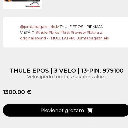
@jumtabagaznieki.lv
THULE EPOS - PIRMAJĀ
VIETĀ 🥇
#thule
#bike
#first
#review
#latvia
♬
original sound - THULE LATVIA | Jumtabagāžnieki
THULE EPOS | 3 VELO | 13-PIN, 979100
Velosipēdu turētājs sakabes āķim
1300.00 €
Pievienot grozam