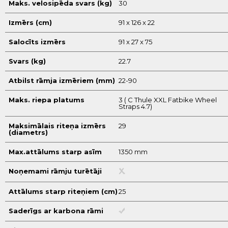
Maks. velosipēda svars (kg)
30
Izmērs (cm)
91 x 126 x 22
Salocīts izmērs
91 x 27 x 75
Svars (kg)
22.7
Atbilst rāmja izmēriem (mm)
22-90
Maks. riepa platums
3 ( С Thule XXL Fatbike Wheel
Straps 4.7)
Maksimālais riteņa izmērs
29
(diametrs)
Max.attālums starp asīm
1350 mm
Noņemami rāmju turētāji
Attālums starp riteņiem (cm)
25
Saderīgs ar karbona rāmi