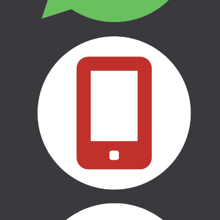
THULE | CEĻOŠANAI UN
KEMPINGAM
THULE | MARĶĪZES UN SĀNU
NOJUMES
THULE | SOMAS
CASE LOGIC | SOMAS
AUTO APRĪKOJUMS