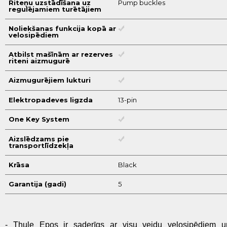
Riteņu uzstādīšana uz
Pump buckles
regulējamiem turētājiem
Noliekšanas funkcija kopā ar
velosipēdiem
Atbilst mašīnām ar rezerves
riteni aizmugurē
Aizmugurējiem lukturi
Elektropadeves ligzda
13-pin
One Key System
Aizslēdzams pie
transportlīdzekļa
Krāsa
Black
Garantija (gadi)
5
- Thule Epos ir saderīgs ar visu veidu velosipēdiem u