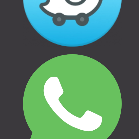
Informācija
Garantijas
Apmaksas veidi
Atteikums un atgriešana
Privātuma politika
THULE | AUTO BAGĀŽNIEKI
THULE | VELO TURĒTĀJI
THULE | ĢIMENEI UN BĒRNIEM