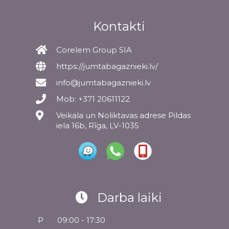
Kontakti
Corelem Group SIA
https://jumtabagaznieki.lv/
info@jumtabagaznieki.lv
Mob: +371 20611122
Veikala un Noliktavas adrese Pildas
iela 16b, Rīga, LV-1035
Darba laiki
P
09:00 - 17:30