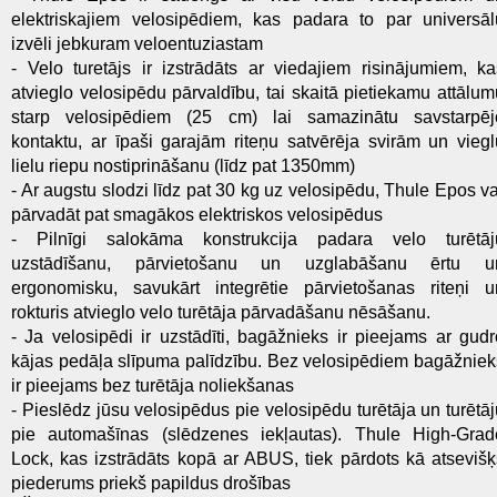
elektriskajiem velosipēdiem, kas padara to par universāl
izvēli jebkuram veloentuziastam
- Velo turetājs ir izstrādāts ar viedajiem risinājumiem, ka
atvieglo velosipēdu pārvaldību, tai skaitā pietiekamu attālum
starp velosipēdiem (25 cm) lai samazinātu savstarpēj
kontaktu, ar īpaši garajām riteņu satvērēja svirām un viegl
lielu riepu nostiprināšanu (līdz pat 1350mm)
- Ar augstu slodzi līdz pat 30 kg uz velosipēdu, Thule Epos va
pārvadāt pat smagākos elektriskos velosipēdus
- Pilnīgi salokāma konstrukcija padara velo turētāj
uzstādīšanu, pārvietošanu un uzglabāšanu ērtu u
ergonomisku, savukārt integrētie pārvietošanas riteņi u
rokturis atvieglo velo turētāja pārvadāšanu nēsāšanu.
- Ja velosipēdi ir uzstādīti, bagāžnieks ir pieejams ar gudr
kājas pedāļa slīpuma palīdzību. Bez velosipēdiem bagāžniek
ir pieejams bez turētāja noliekšanas
- Pieslēdz jūsu velosipēdus pie velosipēdu turētāja un turētāj
pie automašīnas (slēdzenes iekļautas). Thule High-Grad
Lock, kas izstrādāts kopā ar ABUS, tiek pārdots kā atsevišķ
piederums priekš papildus drošības