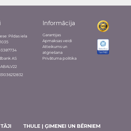
i
Informācija
Garantijas
ese: Pildas iela
Apmaksas veidi
-1035
Atteikums un
103387734
atgriešana
dbank AS
Privātuma politika
 HABALV22
51036212832
TĀJI
THULE | ĢIMENEI UN BĒRNIEM