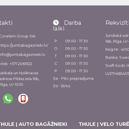
takti
Darba
Rekvizīt
laiki
Juridiskā adr
Corelem Group SIA
P
09:00 - 17:30
16b, Rīga, LV
https://jumtabagaznieki.lv/
O
09:00 - 17:30
Reģ.Nr.: 40
info@jumtabagaznieki.lv
T
09:00 - 17:30
Banka: Swe
C
09:00 - 17:30
Mob: +371 20611122
Swift kods:
P
09:00 - 17:30
Veikala un Noliktavas
LV27HABA05
Se - Pēc pieprasījuma
adrese Pildas iela 16b,
Rīga, LV-1035
SV - Brīvs
THULE | AUTO BAGĀŽNIEKI
THULE | VELO TURĒ