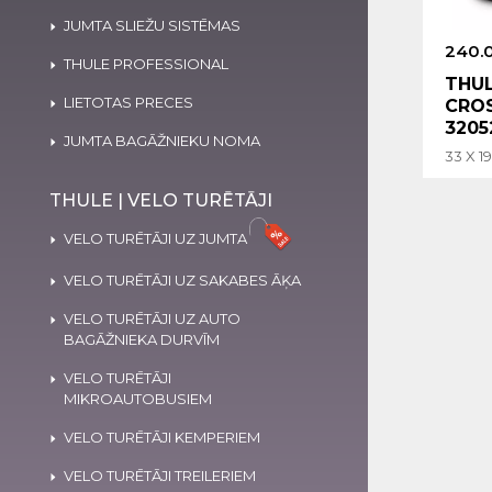
JUMTA SLIEŽU SISTĒMAS
240.
THULE PROFESSIONAL
THU
LIETOTAS PRECES
CROS
3205
JUMTA BAGĀŽNIEKU NOMA
33 X 1
THULE | VELO TURĒTĀJI
VELO TURĒTĀJI UZ JUMTA
VELO TURĒTĀJI UZ SAKABES ĀĶA
VELO TURĒTĀJI UZ AUTO
BAGĀŽNIEKA DURVĪM
VELO TURĒTĀJI
MIKROAUTOBUSIEM
VELO TURĒTĀJI KEMPERIEM
VELO TURĒTĀJI TREILERIEM