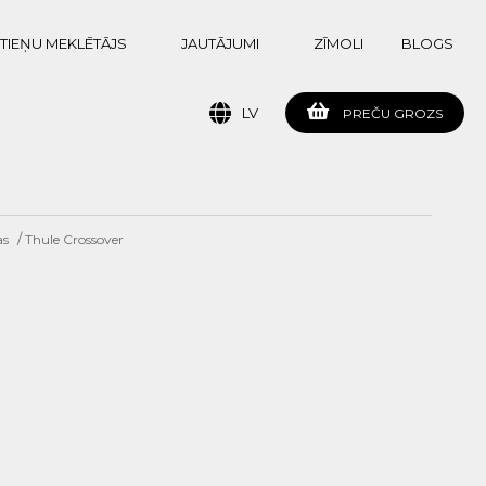
TIEŅU MEKLĒTĀJS
JAUTĀJUMI
ZĪMOLI
BLOGS
LV
PREČU GROZS
/
as
Thule Crossover