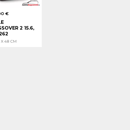
00 €
LE
SOVER 2 15.6,
262
9 X 48 CM