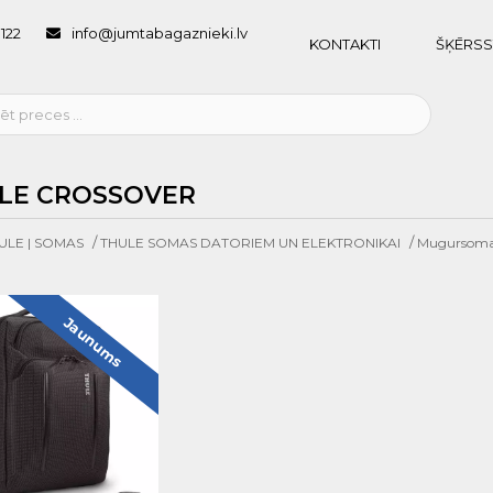
1122
info@jumtabagaznieki.lv
KONTAKTI
ŠĶĒRSS
LE CROSSOVER
/
/
ULE | SOMAS
THULE SOMAS DATORIEM UN ELEKTRONIKAI
Mugursom
Jaunums