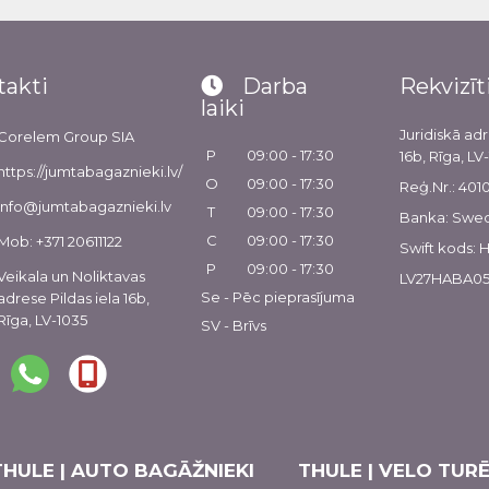
takti
Darba
Rekvizīt
laiki
Juridiskā adr
Corelem Group SIA
P
09:00 - 17:30
16b, Rīga, LV
https://jumtabagaznieki.lv/
O
09:00 - 17:30
Reģ.Nr.: 40
info@jumtabagaznieki.lv
T
09:00 - 17:30
Banka: Swe
C
09:00 - 17:30
Mob: +371 20611122
Swift kods:
P
09:00 - 17:30
Veikala un Noliktavas
LV27HABA05
Se - Pēc pieprasījuma
adrese Pildas iela 16b,
Rīga, LV-1035
SV - Brīvs
THULE | AUTO BAGĀŽNIEKI
THULE | VELO TURĒ