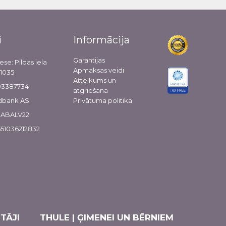
i
Informācija
Garantijas
ese: Pildas iela
Apmaksas veidi
-1035
Atteikums un
103387734
atgriešana
dbank AS
Privātuma politika
 HABALV22
51036212832
TĀJI
THULE | ĢIMENEI UN BĒRNIEM