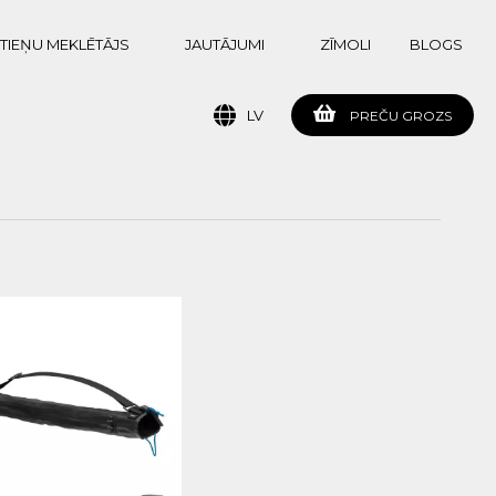
TIEŅU MEKLĒTĀJS
JAUTĀJUMI
ZĪMOLI
BLOGS
LV
PREČU GROZS