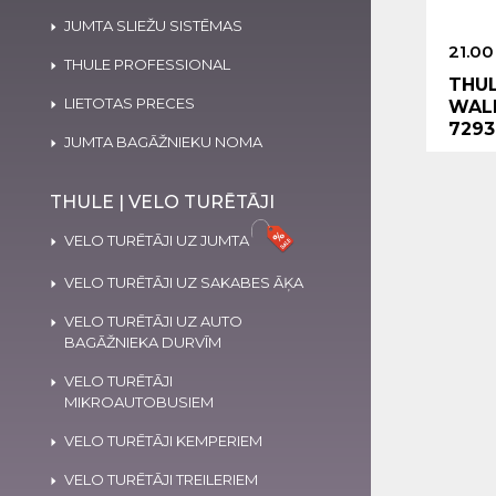
JUMTA SLIEŽU SISTĒMAS
21.00
THULE PROFESSIONAL
THUL
LIETOTAS PRECES
WALL
7293
JUMTA BAGĀŽNIEKU NOMA
THULE | VELO TURĒTĀJI
VELO TURĒTĀJI UZ JUMTA
VELO TURĒTĀJI UZ SAKABES ĀĶA
VELO TURĒTĀJI UZ AUTO
BAGĀŽNIEKA DURVĪM
VELO TURĒTĀJI
MIKROAUTOBUSIEM
VELO TURĒTĀJI KEMPERIEM
VELO TURĒTĀJI TREILERIEM