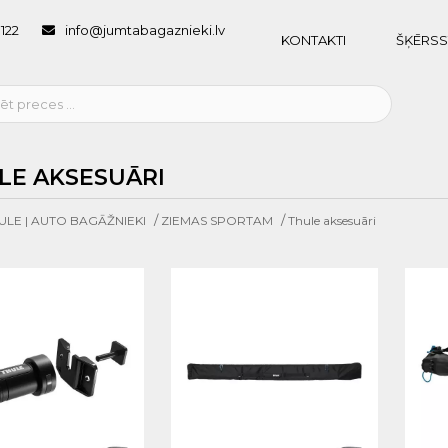
1122
info@jumtabagaznieki.lv
KONTAKTI
ŠĶĒRSS
LE AKSESUĀRI
/
/
ULE | AUTO BAGĀŽNIEKI
ZIEMAS SPORTAM
Thule aksesuāri