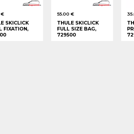
 €
55.00 €
35
E SKICLICK
THULE SKICLICK
TH
 FIXATION,
FULL SIZE BAG,
PR
00
729500
72