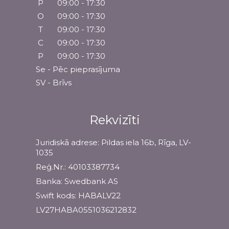
P
09:00 - 17:30
O
09:00 - 17:30
T
09:00 - 17:30
C
09:00 - 17:30
P
09:00 - 17:30
Se - Pēc pieprasījuma
SV - Brīvs
Rekvizīti
Juridiskā adrese: Pildas iela 16b, Rīga, LV-
1035
Reģ.Nr.: 40103387734
Banka: Swedbank AS
Swift kods: HABALV22
LV27HABA0551036212832