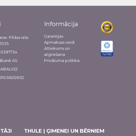
i
Informācija
Garantijas
ese: Pildas iela
Apmaksas veidi
-1035
Atteikums un
103387734
atgriešana
dbank AS
Privātuma politika
 HABALV22
51036212832
TĀJI
THULE | ĢIMENEI UN BĒRNIEM