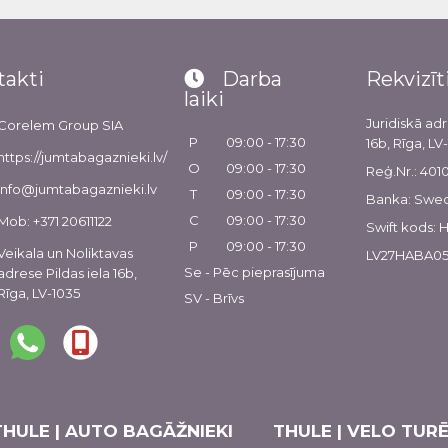
takti
Darba
Rekvizīt
laiki
Juridiskā adr
Corelem Group SIA
P
09:00 - 17:30
16b, Rīga, LV
https://jumtabagaznieki.lv/
O
09:00 - 17:30
Reģ.Nr.: 40
info@jumtabagaznieki.lv
T
09:00 - 17:30
Banka: Swe
C
09:00 - 17:30
Mob: +371 20611122
Swift kods:
P
09:00 - 17:30
Veikala un Noliktavas
LV27HABA05
Se - Pēc pieprasījuma
adrese Pildas iela 16b,
Rīga, LV-1035
SV - Brīvs
THULE | AUTO BAGĀŽNIEKI
THULE | VELO TURĒ