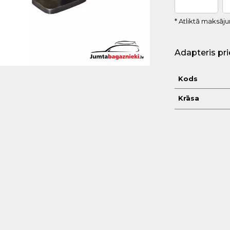
* Atliktā maksāj
Adapteris pri
Kods
Krāsa