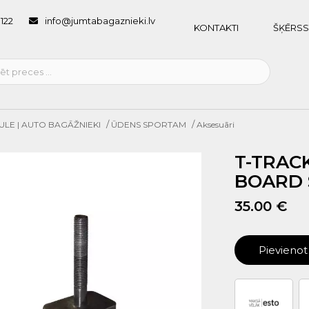
1122
info@jumtabagaznieki.lv
KONTAKTI
ŠĶĒRSS
/
/
ULE | AUTO BAGĀŽNIEKI
ŪDENS SPORTAM
Aksesuāri
T-TRAC
BOARD 
35.00 €
Pievieno