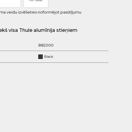
uma veidu izvēlieties noformējot pasūtījumu
ekš visa Thule alumīnija stieņiem
882000
Black