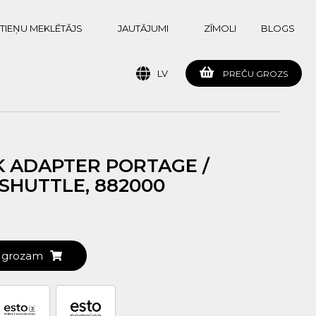
TIEŅU MEKLĒTĀJS
JAUTĀJUMI
ZĪMOLI
BLOGS
LV
PREČU GROZS
K ADAPTER PORTAGE /
SHUTTLE, 882000
t grozam