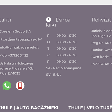
takti
Darba
Rekvizīt
laiki
Juridiskā adr
Corelem Group SIA
P
09:00 - 17:30
16b, Rīga, LV
https://jumtabagaznieki.lv/
O
09:00 - 17:30
Reģ.Nr.: 40
info@jumtabagaznieki.lv
T
09:00 - 17:30
Banka: Swe
C
09:00 - 17:30
Mob: +371 20611122
Swift kods:
P
09:00 - 17:30
Veikala un Noliktavas
LV27HABA05
Se - Pēc pieprasījuma
adrese Pildas iela 16b,
Rīga, LV-1035
SV - Brīvs
THULE | AUTO BAGĀŽNIEKI
THULE | VELO TURĒ