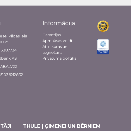
i
Informācija
Garantijas
ese: Pildas iela
Apmaksas veidi
-1035
Atteikums un
103387734
atgriešana
dbank AS
Privātuma politika
 HABALV22
51036212832
TĀJI
THULE | ĢIMENEI UN BĒRNIEM