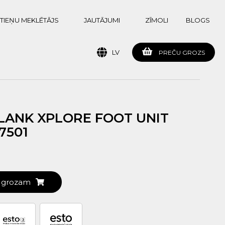
TIEŅU MEKLĒTĀJS
JAUTĀJUMI
ZĪMOLI
BLOGS
LV
PREČU GROZS
ANK XPLORE FOOT UNIT
87501
t grozam