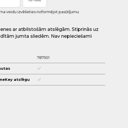
uma veidu izvēlieties noformējot pasūtījumu
zenes ar atbilstošām atslēgām. Stiprinās uz
ādītām jumta sliedēm. Nav nepieciešami
787501
autas
OneKey atslēgu