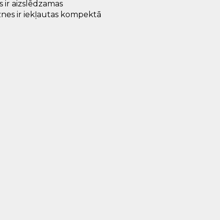
 ir aizslēdzamas
nes ir iekļautas kompektā