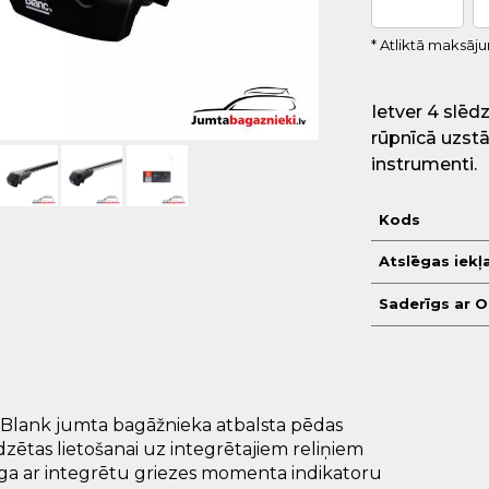
* Atliktā maksāj
Ietver 4 slēd
rūpnīcā uzst
instrumenti.
Kods
Atslēgas iekļ
Saderīgs ar 
Blank jumta
bagāžnieka atbalsta
pēdas
zētas lietošanai uz integrētajiem reliņiem
ga ar integrētu griezes momenta indikatoru