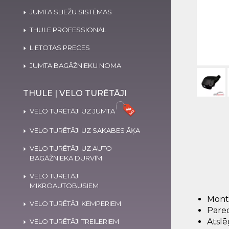
JUMTA SLIEŽU SISTĒMAS
THULE PROFESSIONAL
LIETOTAS PRECES
JUMTA BAGĀŽNIEKU NOMA
THULE | VELO TURĒTĀJI
VELO TURĒTĀJI UZ JUMTA
VELO TURĒTĀJI UZ SAKABES ĀĶA
VELO TURĒTĀJI UZ AUTO
BAGĀŽNIEKA DURVĪM
VELO TURĒTĀJI
MIKROAUTOBUSIEM
Mont
VELO TURĒTĀJI KEMPERIEM
Pared
Atslē
VELO TURĒTĀJI TREILERIEM