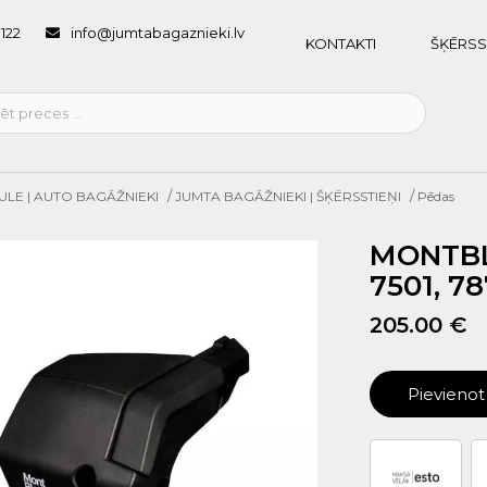
1122
info@jumtabagaznieki.lv
KONTAKTI
ŠĶĒRSS
/
/
ULE | AUTO BAGĀŽNIEKI
JUMTA BAGĀŽNIEKI | ŠĶĒRSSTIEŅI
Pēdas
MONTBL
7501, 7
205.00 €
Pievieno