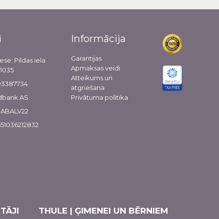
i
Informācija
Garantijas
ese: Pildas iela
Apmaksas veidi
-1035
Atteikums un
103387734
atgriešana
dbank AS
Privātuma politika
 HABALV22
51036212832
TĀJI
THULE | ĢIMENEI UN BĒRNIEM