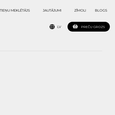
TIEŅU MEKLĒTĀJS
JAUTĀJUMI
ZĪMOLI
BLOGS
LV
PREČU GROZS