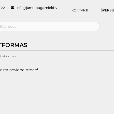
1122
info@jumtabagaznieki.lv
KONTAKTI
ŠĶĒRSS
TFORMAS
Platformas
rasta neviena prece!