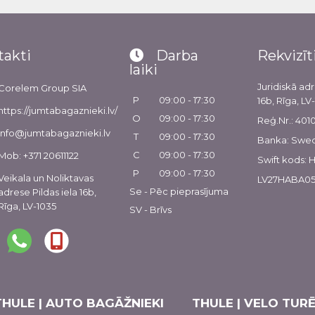
takti
Darba
Rekvizīt
laiki
Juridiskā adr
Corelem Group SIA
P
09:00 - 17:30
16b, Rīga, LV
https://jumtabagaznieki.lv/
O
09:00 - 17:30
Reģ.Nr.: 40
info@jumtabagaznieki.lv
T
09:00 - 17:30
Banka: Swe
C
09:00 - 17:30
Mob: +371 20611122
Swift kods:
P
09:00 - 17:30
Veikala un Noliktavas
LV27HABA05
Se - Pēc pieprasījuma
adrese Pildas iela 16b,
Rīga, LV-1035
SV - Brīvs
THULE | AUTO BAGĀŽNIEKI
THULE | VELO TURĒ