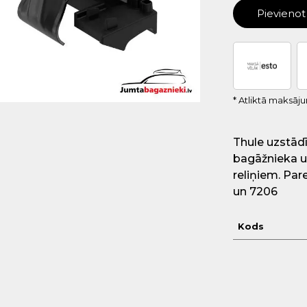
Pievieno
* Atliktā maksāj
Thule uzstādī
bagāžnieka u
reliņiem. Par
un 7206
Kods