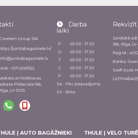
takti
Darba
Rekvizīt
laiki
Juridiskā adr
Corelem Group SIA
P
09:00 - 17:30
16b, Rīga, LV
https://jumtabagaznieki.lv/
O
09:00 - 17:30
Reģ.Nr.: 40
info@jumtabagaznieki.lv
T
09:00 - 17:30
Banka: Swe
C
09:00 - 17:30
Mob: +371 20611122
Swift kods:
P
09:00 - 17:30
Veikala un Noliktavas
LV27HABA05
Se - Pēc pieprasījuma
adrese Pildas iela 16b,
Rīga, LV-1035
SV - Brīvs
THULE | AUTO BAGĀŽNIEKI
THULE | VELO TURĒ