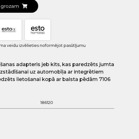
t grozam
uma veidu izvēlieties noformējot pasūtījumu
šanas adapteris jeb kits, kas paredzēts jumta
zstādīšanai uz automobīļa ar integrētiem
edzēts lietošanai kopā ar balsta pēdām 7106
186120