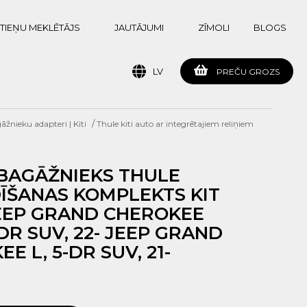
TIEŅU MEKLĒTĀJS
JAUTĀJUMI
ZĪMOLI
BLOGS
LV
PREČU GROZS
/
žnieku adapteri | Kiti
Thule kiti auto ar integrētajiem reliņiem
BAGĀŽNIEKS THULE
ĪŠANAS KOMPLEKTS KIT
 EEP GRAND CHEROKEE
-DR SUV, 22- JEEP GRAND
E L, 5-DR SUV, 21-