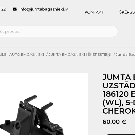
1122
info@jumtabagaznieki.lv
KONTAKTI
ŠĶĒRSS
/
/
ULE | AUTO BAGĀŽNIEKI
JUMTA BAGĀŽNIEKI | ŠĶĒRSSTIEŅI
Jumta Bagā
JUMTA 
UZSTĀD
186120
(WL), 5
CHEROKE
60.00 €