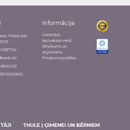
i
Informācija
Garantijas
ese: Pildas iela
Apmaksas veidi
-1035
Atteikums un
103387734
atgriešana
dbank AS
Privātuma politika
 HABALV22
51036212832
TĀJI
THULE | ĢIMENEI UN BĒRNIEM