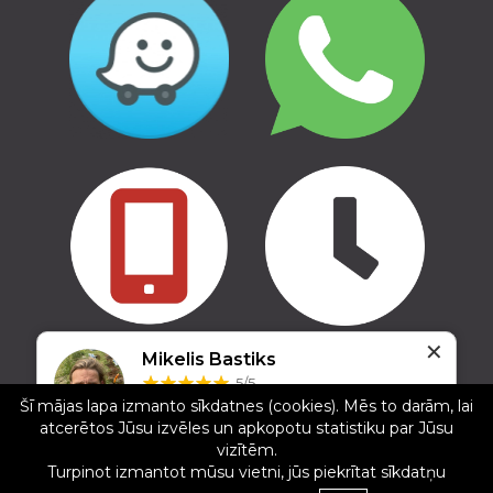
✕
Mikelis Bastiks
Copyright © 2016 - 2026, SIA Corelem Group
5/5
Mājas lapas izstrāde WEBstyle.lv
Šī mājas lapa izmanto sīkdatnes (cookies). Mēs to darām, lai
22.08.2025
atcerētos Jūsu izvēles un apkopotu statistiku par Jūsu
Ļoti atsaucīgi, ar personīgu attieksmi, ātri &
vizītēm.
kvaltativi. Izmantoju jau vairrakārt gan jumta
Turpinot izmantot mūsu vietni, jūs piekrītat sīkdatņu