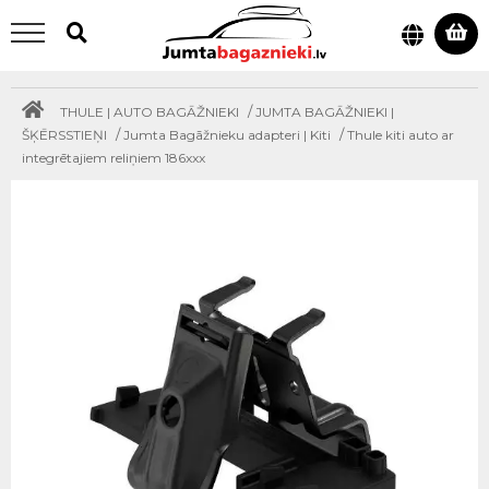
/
THULE | AUTO BAGĀŽNIEKI
JUMTA BAGĀŽNIEKI |
/
/
ŠĶĒRSSTIEŅI
Jumta Bagāžnieku adapteri | Kiti
Thule kiti auto ar
integrētajiem reliņiem 186xxx