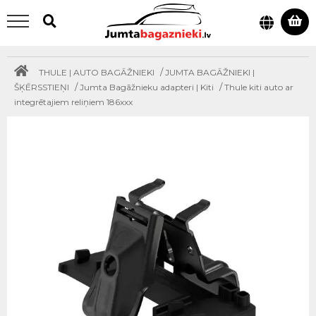
/
THULE | AUTO BAGĀŽNIEKI
JUMTA BAGĀŽNIEKI |
/
/
ŠĶĒRSSTIEŅI
Jumta Bagāžnieku adapteri | Kiti
Thule kiti auto ar
integrētajiem reliņiem 186xxx