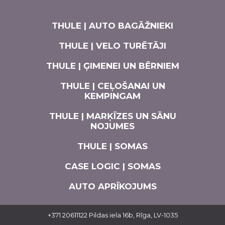
THULE | AUTO BAGĀŽNIEKI
THULE | VELO TURĒTĀJI
THULE | ĢIMENEI UN BĒRNIEM
THULE | CEĻOŠANAI UN
KEMPINGAM
THULE | MARĶĪZES UN SĀNU
NOJUMES
THULE | SOMAS
CASE LOGIC | SOMAS
AUTO APRĪKOJUMS
+371 20611122
Pildas iela 16b, Rīga, LV-1035