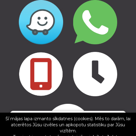
Copyright © 2016 - 2026, SIA Corelem Group
✕
Mājas lapas izstrāde WEBstyle.lv
martins briksis
Šī mājas lapa izmanto sīkdatnes (cookies). Mēs to darām, lai
atcerētos Jūsu izvēles un apkopotu statistiku par Jūsu
5/5
vizītēm.
21.02.2025