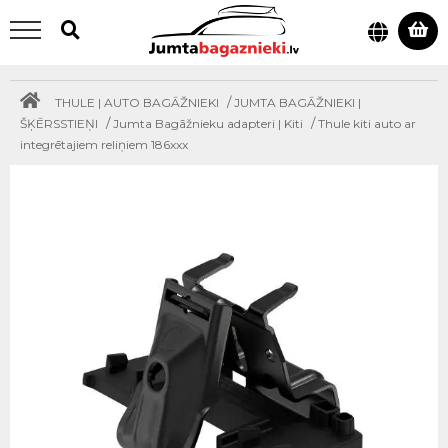
/
THULE | AUTO BAGĀŽNIEKI
JUMTA BAGĀŽNIEKI |
/
/
ŠĶĒRSSTIEŅI
Jumta Bagāžnieku adapteri | Kiti
Thule kiti auto ar
integrētajiem reliņiem 186xxx