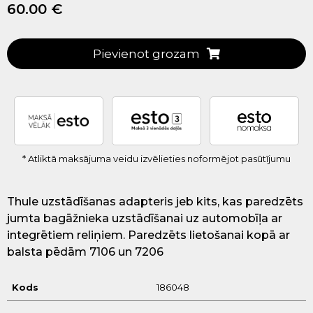
60.00 €
Pievienot grozam
* Atliktā maksājuma veidu izvēlieties noformējot pasūtījumu
Thule uzstādīšanas adapteris jeb kits, kas paredzēts
jumta bagāžnieka uzstādīšanai uz automobīļa ar
integrētiem reliņiem. Paredzēts lietošanai kopā ar
balsta pēdām 7106 un 7206
Kods
186048