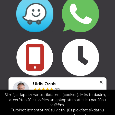
✕
Uldis Ozols
Copyright © 2016 - 2026, SIA Corelem Group
5/5
Mājas lapas izstrāde WEBstyle.lv
Šī mājas lapa izmanto sīkdatnes (cookies). Mēs to darām, lai
25.12.2024
atcerētos Jūsu izvēles un apkopotu statistiku par Jūsu
Veikalā liela izvēle. Ļoti atsaucīgi darbinieki. Bija
vizītēm.
gatavi atbraukt uz veikalu brīvdienā, ārpus darba
Turpinot izmantot mūsu vietni, jūs piekrītat sīkdatņu