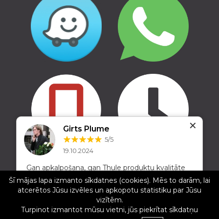
✕
Girts Plume
5/5
19.10.2024
Copyright © 2016 - 2026, SIA Corelem Group
Gan apkalpošana, gan Thule produktu kvalitāte
Mājas lapas izstrāde WEBstyle.lv
pelnījušas visas piecas zvaigznes. Daudzbērnu
Šī mājas lapa izmanto sīkdatnes (cookies). Mēs to darām, lai
ģimenei nedēļas nogalēs izbraucieniem pie
atcerētos Jūsu izvēles un apkopotu statistiku par Jūsu
dabas nav nepieciešamības pēc bussa, jo
vizītēm.
pārgājienu inventāru var salikt jumta kastē, tur
Turpinot izmantot mūsu vietni, jūs piekrītat sīkdatņu