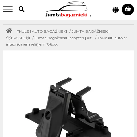
/
THULE | AUTO BAGĀŽNIEKI
JUMTA BAGĀŽNIEKI |
/
/
ŠĶĒRSSTIEŅI
Jumta Bagāžnieku adapteri | Kiti
Thule kiti auto ar
integrētajiem reliņiem 186xxx