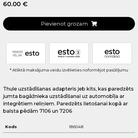
60.00 €
Pievienot grozam
* Atliktā maksājuma veidu izvēlieties noformējot pasūtījumu
Thule uzstādīšanas adapteris jeb kits, kas paredzēts
jumta bagāžnieka uzstādīšanai uz automobīļa ar
integrētiem reliņiem. Paredzēts lietošanai kopā ar
balsta pēdām 7106 un 7206
Kods
186048