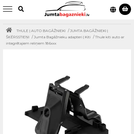
/
THULE | AUTO BAGĀŽNIEKI
JUMTA BAGĀŽNIEKI |
/
/
ŠĶĒRSSTIEŅI
Jumta Bagāžnieku adapteri | Kiti
Thule kiti auto ar
integrētajiem reliņiem 186xxx