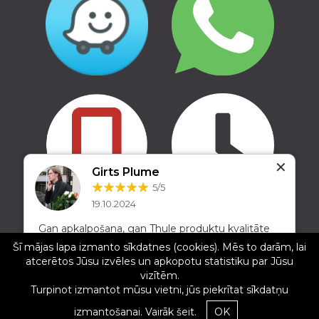
✕
Girts Plume
5/5
19.10.2024
Copyright © 2016 - 2026, SIA Corelem Group
Gan apkalpošana, gan Thule produktu kvalitāte
Mājas lapas izstrāde WEBstyle.lv
pelnījušas visas piecas zvaigznes. Daudzbērnu
Šī mājas lapa izmanto sīkdatnes (cookies). Mēs to darām, lai
ģimenei nedēļas nogalēs izbraucieniem pie
atcerētos Jūsu izvēles un apkopotu statistiku par Jūsu
dabas nav nepieciešamības pēc bussa, jo
vizītēm.
pārgājienu inventāru var salikt jumta kastē, tur
Turpinot izmantot mūsu vietni, jūs piekrītat sīkdatņu
pat blakus kanoe, uz āķa velo!
izmantošanai.
Vairāk šeit.
OK