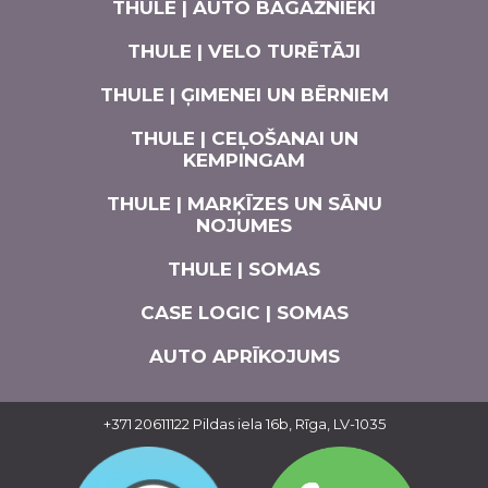
THULE | AUTO BAGĀŽNIEKI
THULE | VELO TURĒTĀJI
THULE | ĢIMENEI UN BĒRNIEM
THULE | CEĻOŠANAI UN
KEMPINGAM
THULE | MARĶĪZES UN SĀNU
NOJUMES
THULE | SOMAS
CASE LOGIC | SOMAS
AUTO APRĪKOJUMS
+371 20611122
Pildas iela 16b, Rīga, LV-1035