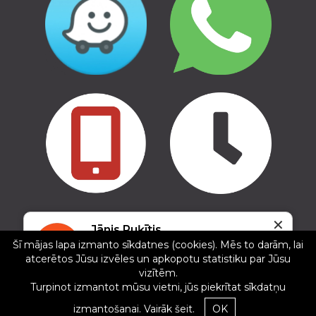
✕
Copyright © 2016 - 2026, SIA Corelem Group
Jānis Puķītis
Mājas lapas izstrāde WEBstyle.lv
Šī mājas lapa izmanto sīkdatnes (cookies). Mēs to darām, lai
5/5
atcerētos Jūsu izvēles un apkopotu statistiku par Jūsu
13.12.2024
vizītēm.
Lielisks preču piedāvājums, profesionāls
Turpinot izmantot mūsu vietni, jūs piekrītat sīkdatņu
pārdevējs.
izmantošanai.
Vairāk šeit.
OK