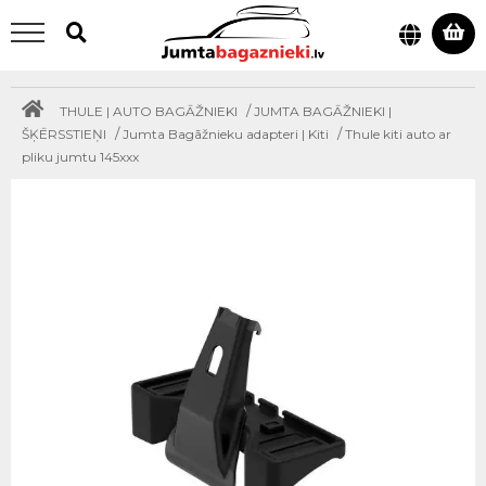
/
THULE | AUTO BAGĀŽNIEKI
JUMTA BAGĀŽNIEKI |
/
/
ŠĶĒRSSTIEŅI
Jumta Bagāžnieku adapteri | Kiti
Thule kiti auto ar
pliku jumtu 145xxx