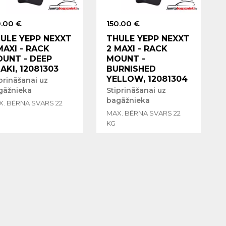
0.00 €
150.00 €
ULE YEPP NEXXT
THULE YEPP NEXXT
MAXI - RACK
2 MAXI - RACK
UNT - DEEP
MOUNT -
AKI, 12081303
BURNISHED
YELLOW, 12081304
prināšanai uz
gāžnieka
Stiprināšanai uz
bagāžnieka
X. BĒRNA SVARS 22
MAX. BĒRNA SVARS 22
KG