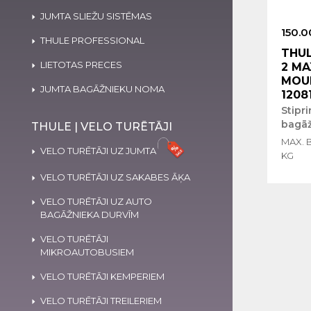
JUMTA SLIEŽU SISTĒMAS
150.0
THULE PROFESSIONAL
THUL
LIETOTAS PRECES
2 MA
MOUN
JUMTA BAGĀŽNIEKU NOMA
1208
Stipr
bagāž
THULE | VELO TURĒTĀJI
MAX. 
VELO TURĒTĀJI UZ JUMTA
KG
VELO TURĒTĀJI UZ SAKABES ĀĶA
VELO TURĒTĀJI UZ AUTO
BAGĀŽNIEKA DURVĪM
VELO TURĒTĀJI
MIKROAUTOBUSIEM
VELO TURĒTĀJI KEMPERIEM
VELO TURĒTĀJI TREILERIEM