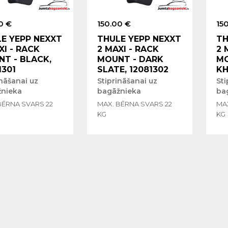
0 €
150.00 €
15
E YEPP NEXXT
THULE YEPP NEXXT
TH
XI - RACK
2 MAXI - RACK
2 
T - BLACK,
MOUNT - DARK
MO
1301
SLATE, 12081302
KH
ināšanai uz
Stiprināšanai uz
Sti
nieka
bagāžnieka
ba
BĒRNA SVARS 22
MAX. BĒRNA SVARS 22
MA
KG
KG