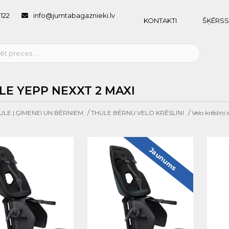
1122
info@jumtabagaznieki.lv
KONTAKTI
ŠĶĒRSS
LE YEPP NEXXT 2 MAXI
/
/
ULE | ĢIMENEI UN BĒRNIEM
THULE BĒRNU VELO KRĒSLIŅI
Velo krēsliņi
Jaunums