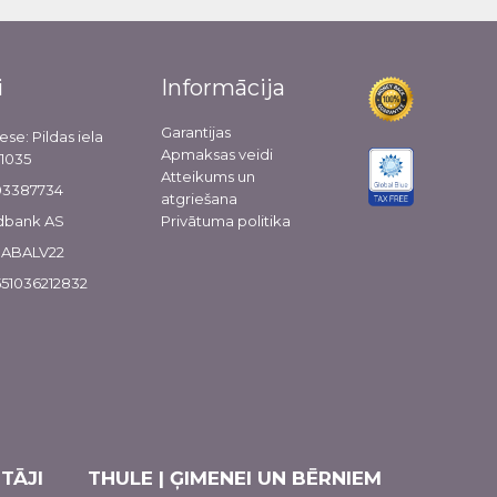
i
Informācija
Garantijas
ese: Pildas iela
Apmaksas veidi
-1035
Atteikums un
103387734
atgriešana
dbank AS
Privātuma politika
 HABALV22
51036212832
TĀJI
THULE | ĢIMENEI UN BĒRNIEM