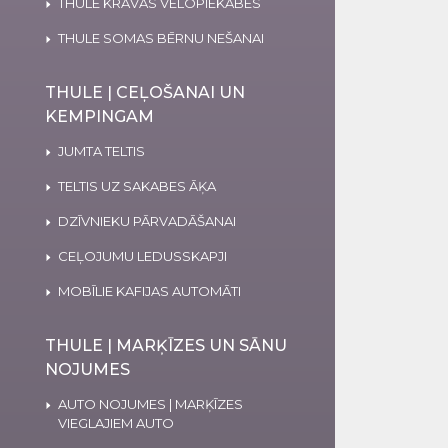
THULE KRAVAS VELOPIEKABES
THULE SOMAS BĒRNU NEŠANAI
THULE | CEĻOŠANAI UN
KEMPINGAM
JUMTA TELTIS
TELTIS UZ SAKABES ĀĶA
DZĪVNIEKU PĀRVADĀŠANAI
CEĻOJUMU LEDUSSKAPJI
MOBĪLIE KAFIJAS AUTOMĀTI
THULE | MARĶĪZES UN SĀNU
NOJUMES
AUTO NOJUMES | MARĶĪZES
VIEGLAJIEM AUTO