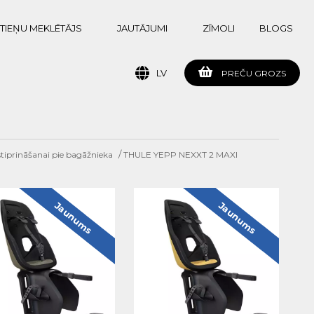
TIEŅU MEKLĒTĀJS
JAUTĀJUMI
ZĪMOLI
BLOGS
LV
PREČU GROZS
/
 stiprināšanai pie bagāžnieka
THULE YEPP NEXXT 2 MAXI
Jaunums
Jaunums