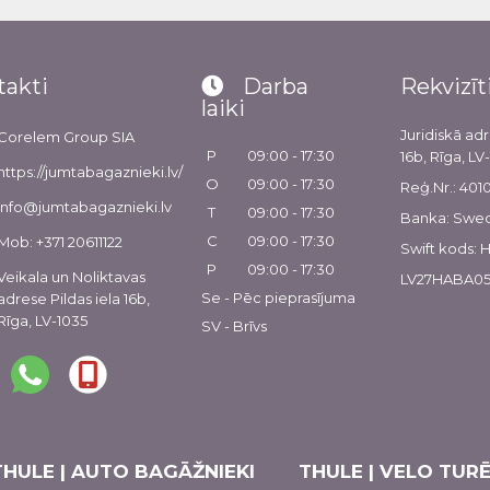
takti
Darba
Rekvizīt
laiki
Juridiskā adr
Corelem Group SIA
P
09:00 - 17:30
16b, Rīga, LV
https://jumtabagaznieki.lv/
O
09:00 - 17:30
Reģ.Nr.: 40
info@jumtabagaznieki.lv
T
09:00 - 17:30
Banka: Swe
C
09:00 - 17:30
Mob: +371 20611122
Swift kods:
P
09:00 - 17:30
Veikala un Noliktavas
LV27HABA05
Se - Pēc pieprasījuma
adrese Pildas iela 16b,
Rīga, LV-1035
SV - Brīvs
THULE | AUTO BAGĀŽNIEKI
THULE | VELO TURĒ