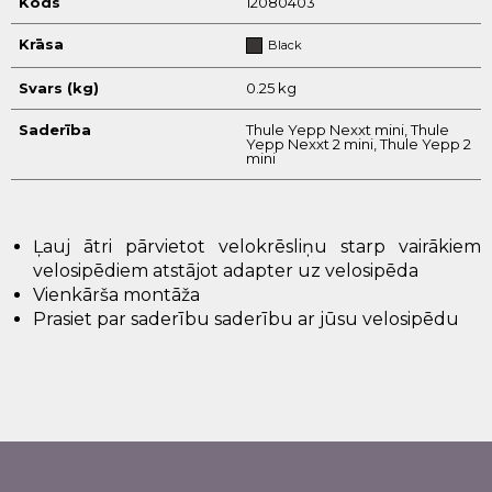
Kods
12080403
Krāsa
Black
Svars (kg)
0.25 kg
Saderība
Thule Yepp Nexxt mini, Thule
Yepp Nexxt 2 mini, Thule Yepp 2
mini
Ļauj ātri pārvietot velokrēsliņu starp vairākiem
velosipēdiem atstājot adapter uz velosipēda
Vienkārša montāža
Prasiet par saderību saderību ar jūsu velosipēdu