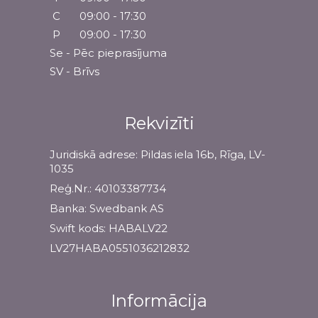
C
09:00 - 17:30
P
09:00 - 17:30
Se - Pēc pieprasījuma
SV - Brīvs
Rekvizīti
Juridiskā adrese: Pildas iela 16b, Rīga, LV-
1035
Reģ.Nr.: 40103387734
Banka: Swedbank AS
Swift kods: HABALV22
LV27HABA0551036212832
Informācija