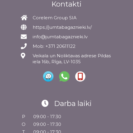
Kontakti
Corelem Group SIA
https://jumtabagaznieki.lv/
info@jumtabagaznieki.lv
Mob: +371 20611122
Veikala un Noliktavas adrese Pildas
iela 16b, Rīga, LV-1035
Darba laiki
P
09:00 - 17:30
O
09:00 - 17:30
T
09:00 - 17:30