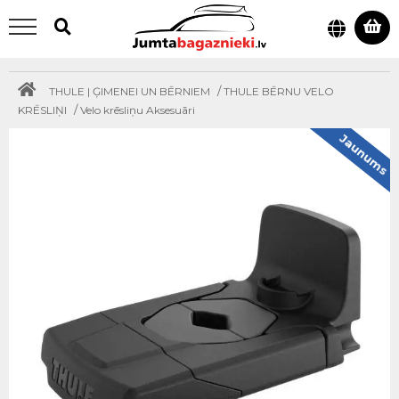
/
THULE | ĢIMENEI UN BĒRNIEM
THULE BĒRNU VELO
/
KRĒSLIŅI
Velo krēsliņu Aksesuāri
Jaunums