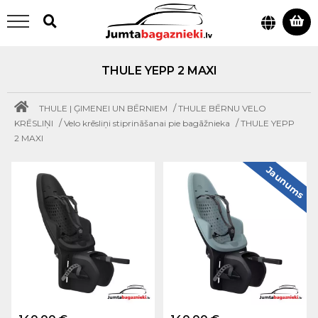
THULE YEPP 2 MAXI
/
THULE | ĢIMENEI UN BĒRNIEM
THULE BĒRNU VELO
/
/
KRĒSLIŅI
Velo krēsliņi stiprināšanai pie bagāžnieka
THULE YEPP
2 MAXI
Jaunums