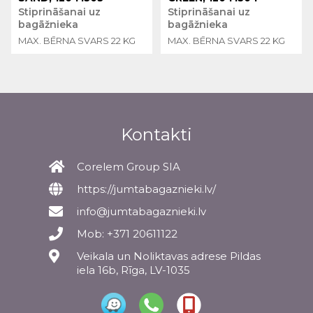
Stiprināšanai uz
Stiprināšanai uz
bagāžnieka
bagāžnieka
MAX. BĒRNA SVARS 22 KG
MAX. BĒRNA SVARS 22 KG
Kontakti
Corelem Group SIA
https://jumtabagaznieki.lv/
info@jumtabagaznieki.lv
Mob: +371 20611122
Veikala un Noliktavas adrese Pildas
iela 16b, Rīga, LV-1035