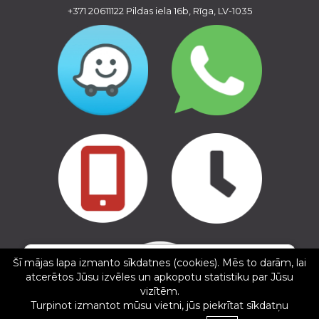
+371 20611122
Pildas iela 16b, Rīga, LV-1035
Copyright © 2016 - 2026, SIA Corelem Group
✕
Mājas lapas izstrāde WEBstyle.lv
Lāsma Brakovska
Šī mājas lapa izmanto sīkdatnes (cookies). Mēs to darām, lai
atcerētos Jūsu izvēles un apkopotu statistiku par Jūsu
5/5
vizītēm.
20.01.2025
Turpinot izmantot mūsu vietni, jūs piekrītat sīkdatņu