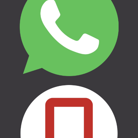
LV27HABA0551036212832
Informācija
Garantijas
Apmaksas veidi
Atteikums un atgriešana
Privātuma politika
THULE | AUTO BAGĀŽNIEKI
THULE | VELO TURĒTĀJI