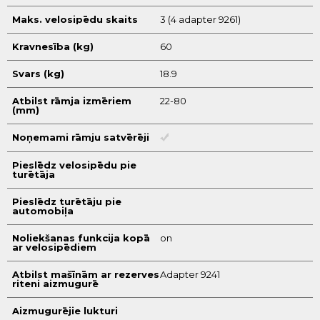
Maks. velosipēdu skaits
3 (4 adapter 9261)
Kravnesība (kg)
60
Svars (kg)
18.9
Atbilst rāmja izmēriem
22-80
(mm)
Noņemami rāmju satvērēji
Pieslēdz velosipēdu pie
turētāja
Pieslēdz turētāju pie
automobiļa
Noliekšanas funkcija kopā
on
ar velosipēdiem
Atbilst mašīnām ar rezerves
Adapter 9241
riteni aizmugurē
Aizmugurējie lukturi