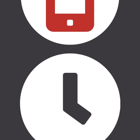
THULE | ĢIMENEI UN BĒRNIEM
THULE | CEĻOŠANAI UN
KEMPINGAM
THULE | MARĶĪZES UN SĀNU
NOJUMES
THULE | SOMAS
CASE LOGIC | SOMAS
AUTO APRĪKOJUMS