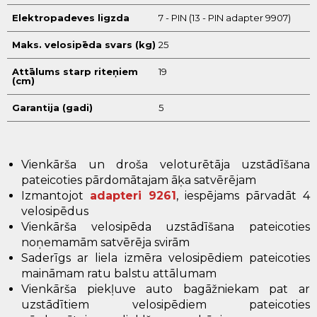
Elektropadeves ligzda
7 - PIN (13 - PIN adapter 9907)
Maks. velosipēda svars (kg)
25
Attālums starp riteņiem
19
(cm)
Garantija (gadi)
5
Vienkārša un droša veloturētāja uzstādīšana
pateicoties pārdomātajam āķa satvērējam
Izmantojot
adapteri 9261
, iespējams pārvadāt 4
velosipēdus
Vienkārša velosipēda uzstādīšana pateicoties
noņemamām satvērēja svirām
Saderīgs ar liela izmēra velosipēdiem pateicoties
maināmam ratu balstu attālumam
Vienkārša piekļuve auto bagāžniekam pat ar
uzstādītiem velosipēdiem pateicoties