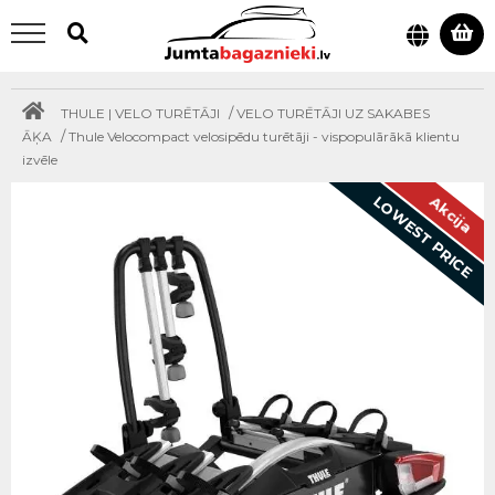
/
THULE | VELO TURĒTĀJI
VELO TURĒTĀJI UZ SAKABES
/
ĀĶA
Thule Velocompact velosipēdu turētāji - vispopulārākā klientu
izvēle
LOWEST PRICE
Akcija