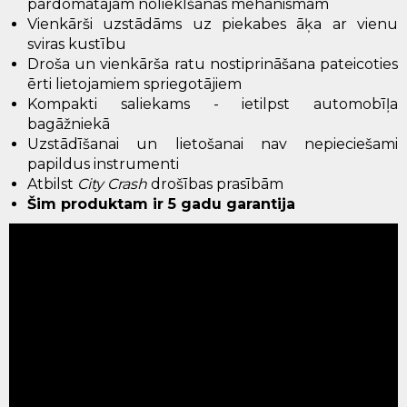
pārdomātajam nolieklšanas mehānismam
Vienkārši uzstādāms uz piekabes āķa ar vienu
sviras kustību
Droša un vienkārša ratu nostiprināšana pateicoties
ērti lietojamiem spriegotājiem
Kompakti saliekams - ietilpst automobīļa
bagāžniekā
Uzstādīšanai un lietošanai nav nepieciešami
papildus instrumenti
Atbilst
City Crash
drošības prasībām
Šim produktam ir 5 gadu garantija