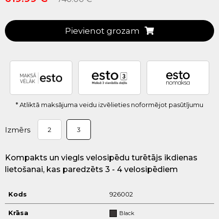
Pievienot grozam
* Atliktā maksājuma veidu izvēlieties noformējot pasūtījumu
Izmērs
2
3
Kompakts un viegls velosipēdu turētājs ikdienas
lietošanai, kas paredzēts 3 - 4 velosipēdiem
Kods
926002
Krāsa
Black