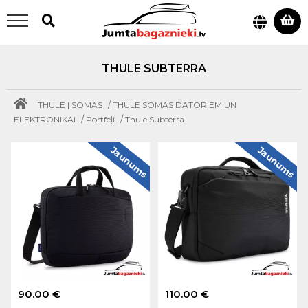
THULE SUBTERRA
/
THULE | SOMAS
THULE SOMAS DATORIEM UN
/
/
ELEKTRONIKAI
Portfeļi
Thule Subterra
Jaunums
Jaunums
90.00 €
110.00 €