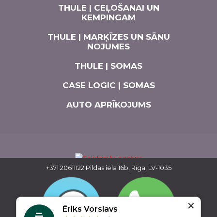
THULE | CEĻOŠANAI UN
KEMPINGAM
THULE | MARĶĪZES UN SĀNU
NOJUMES
THULE | SOMAS
CASE LOGIC | SOMAS
AUTO APRĪKOJUMS
+371 20611122
Pildas iela 16b, Rīga, LV-1035
✕
Ēriks Vorslavs