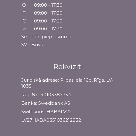
O
09:00 - 17:30
T
09:00 - 17:30
C
09:00 - 17:30
P
09:00 - 17:30
Se - Pēc pieprasījuma
SV - Brīvs
Rekvizīti
Juridiskā adrese: Pildas iela 16b, Rīga, LV-
1035
Reģ.Nr.: 40103387734
Banka: Swedbank AS
Swift kods: HABALV22
LV27HABA0551036212832