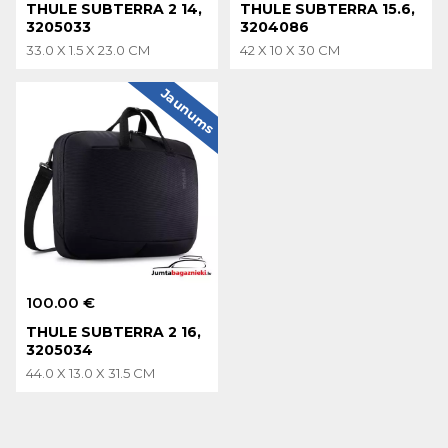
THULE SUBTERRA 2 14,
THULE SUBTERRA 15.6,
3205033
3204086
33.0 X 1.5 X 23.0 CM
42 X 10 X 30 CM
Jaunums
100.00 €
THULE SUBTERRA 2 16,
3205034
44.0 X 13.0 X 31.5 CM