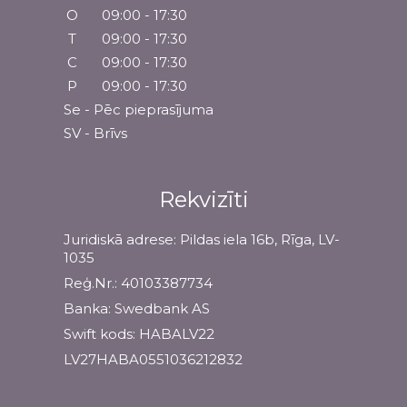
O
09:00 - 17:30
T
09:00 - 17:30
C
09:00 - 17:30
P
09:00 - 17:30
Se - Pēc pieprasījuma
SV - Brīvs
Rekvizīti
Juridiskā adrese: Pildas iela 16b, Rīga, LV-
1035
Reģ.Nr.: 40103387734
Banka: Swedbank AS
Swift kods: HABALV22
LV27HABA0551036212832