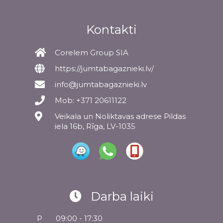
Kontakti
Corelem Group SIA
https://jumtabagaznieki.lv/
info@jumtabagaznieki.lv
Mob: +371 20611122
Veikala un Noliktavas adrese Pildas
iela 16b, Rīga, LV-1035
Darba laiki
P
09:00 - 17:30