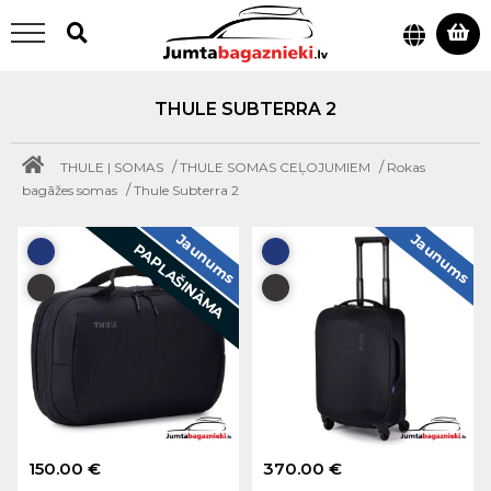
THULE SUBTERRA 2
/
/
THULE | SOMAS
THULE SOMAS CEĻOJUMIEM
Rokas
/
bagāžes somas
Thule Subterra 2
Jaunums
Jaunums
PAPLAŠINĀMA
150.00 €
370.00 €