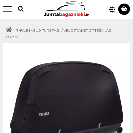
/
THULE | VELO TURĒTĀJI
VELOTRANSPORTĒŠANAS
SOMAS