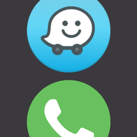
Juridiskā adrese: Pildas iela 16b, Rīga, LV-
1035
Reģ.Nr.: 40103387734
Banka: Swedbank AS
Swift kods: HABALV22
LV27HABA0551036212832
Informācija
Garantijas
Apmaksas veidi
Atteikums un atgriešana
Privātuma politika