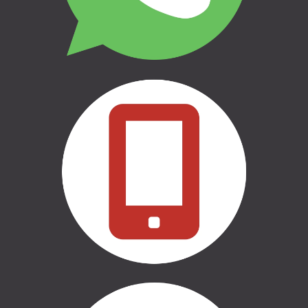
THULE | AUTO BAGĀŽNIEKI
THULE | VELO TURĒTĀJI
THULE | ĢIMENEI UN BĒRNIEM
THULE | CEĻOŠANAI UN
KEMPINGAM
THULE | MARĶĪZES UN SĀNU
NOJUMES
THULE | SOMAS
CASE LOGIC | SOMAS
AUTO APRĪKOJUMS