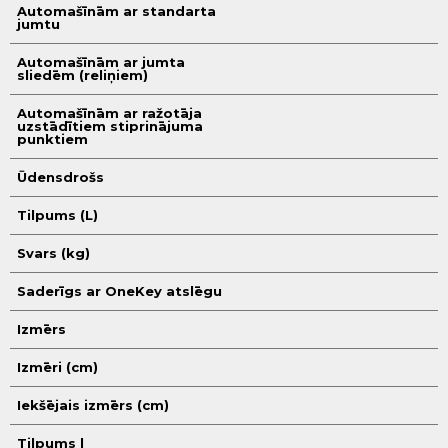
Automašīnām ar standarta
jumtu
Automašīnām ar jumta
sliedēm (reliņiem)
Automašīnām ar ražotāja
uzstādītiem stiprinājuma
punktiem
Ūdensdrošs
Tilpums (L)
Svars (kg)
Saderīgs ar OneKey atslēgu
Izmērs
Izmēri (cm)
Iekšējais izmērs (cm)
Tilpums l