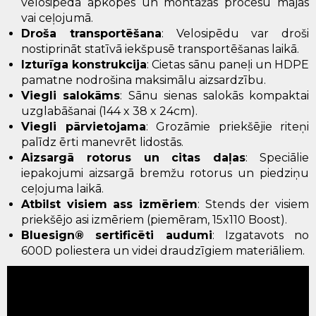
velosipēda apkopes un montāžas procesu mājās
vai ceļojumā.
Droša transportēšana
: Velosipēdu var droši
nostiprināt statīvā iekšpusē transportēšanas laikā.
Izturīga konstrukcija
: Cietas sānu paneļi un HDPE
pamatne nodrošina maksimālu aizsardzību.
Viegli salokāms
: Sānu sienas salokās kompaktai
uzglabāšanai (144 x 38 x 24cm).
Viegli pārvietojama
: Grozāmie priekšējie riteņi
palīdz ērti manevrēt lidostās.
Aizsargā rotorus un citas daļas
: Speciālie
iepakojumi aizsargā bremžu rotorus un piedziņu
ceļojuma laikā.
Atbilst visiem ass izmēriem
: Stends der visiem
priekšējo asi izmēriem (piemēram, 15x110 Boost).
Bluesign® sertificēti audumi
: Izgatavots no
600D poliestera un videi draudzīgiem materiāliem.