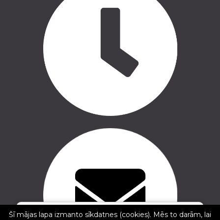
Copyright © 2016 - 2026, SIA Corelem Group
✕
Mājas lapas izstrāde WEBstyle.lv
Gints Mednis
Šī mājas lapa izmanto sīkdatnes (cookies). Mēs to darām, lai