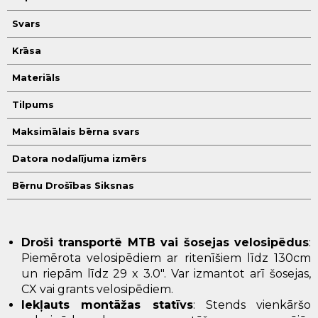
Svars
Krāsa
Materiāls
Tilpums
Maksimālais bērna svars
Datora nodalījuma izmērs
Bērnu Drošības Siksnas
Droši transportē MTB vai šosejas velosipēdus
:
Piemērota velosipēdiem ar ritenīšiem līdz 130cm
un riepām līdz 29 x 3.0". Var izmantot arī šosejas,
CX vai grants velosipēdiem.
Iekļauts montāžas statīvs
: Stends vienkāršo