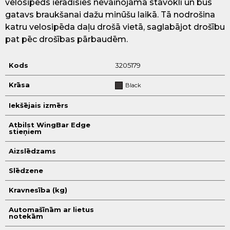
velosipēds ieradīsies nevainojamā stāvoklī un būs
gatavs braukšanai dažu minūšu laikā. Tā nodrošina
katru velosipēda daļu drošā vietā, saglabājot drošību
pat pēc drošības pārbaudēm.
Kods
3205179
Krāsa
Black
Iekšējais izmērs
Atbilst WingBar Edge
stieņiem
Aizslēdzams
Slēdzene
Kravnesība (kg)
Automašīnām ar lietus
notekām