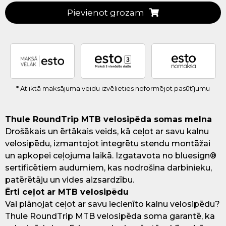
Pievienot grozam
* Atliktā maksājuma veidu izvēlieties noformējot pasūtījumu
Thule RoundTrip MTB velosipēda somas melna
Drošākais un ērtākais veids, kā ceļot ar savu kalnu
velosipēdu, izmantojot integrētu stendu montāžai
un apkopei ceļojuma laikā. Izgatavota no bluesign®
sertificētiem audumiem, kas nodrošina darbinieku,
patērētāju un vides aizsardzību.
Ērti ceļot ar MTB velosipēdu
Vai plānojat ceļot ar savu iecienīto kalnu velosipēdu?
Thule RoundTrip MTB velosipēda soma garantē, ka