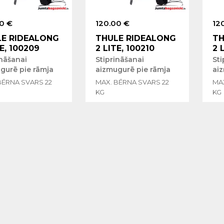
0 €
120.00 €
12
E RIDEALONG
THULE RIDEALONG
TH
TE, 100209
2 LITE, 100210
2 
ināšanai
Stiprināšanai
Sti
gurē pie rāmja
aizmugurē pie rāmja
ai
BĒRNA SVARS 22
MAX. BĒRNA SVARS 22
MA
KG
KG