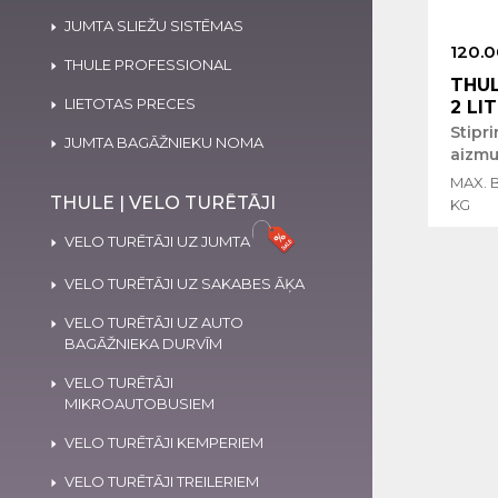
JUMTA SLIEŽU SISTĒMAS
120.0
THULE PROFESSIONAL
THUL
LIETOTAS PRECES
2 LI
Stipr
JUMTA BAGĀŽNIEKU NOMA
aizmu
MAX. 
THULE | VELO TURĒTĀJI
KG
VELO TURĒTĀJI UZ JUMTA
VELO TURĒTĀJI UZ SAKABES ĀĶA
VELO TURĒTĀJI UZ AUTO
BAGĀŽNIEKA DURVĪM
VELO TURĒTĀJI
MIKROAUTOBUSIEM
VELO TURĒTĀJI KEMPERIEM
VELO TURĒTĀJI TREILERIEM