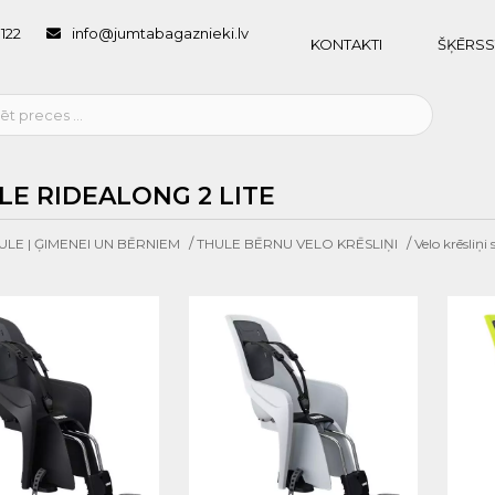
1122
info@jumtabagaznieki.lv
KONTAKTI
ŠĶĒRSS
LE RIDEALONG 2 LITE
/
/
ULE | ĢIMENEI UN BĒRNIEM
THULE BĒRNU VELO KRĒSLIŅI
Velo krēsliņ