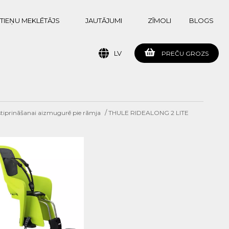
TIEŅU MEKLĒTĀJS
JAUTĀJUMI
ZĪMOLI
BLOGS
LV
PREČU GROZS
/
i stiprināšanai aizmugurē pie rāmja
THULE RIDEALONG 2 LITE