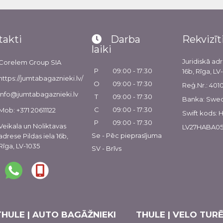
takti
Darba
Rekvizīt
laiki
Juridiskā adr
Corelem Group SIA
P
09:00 - 17:30
16b, Rīga, LV
https://jumtabagaznieki.lv/
O
09:00 - 17:30
Reģ.Nr.: 40
info@jumtabagaznieki.lv
T
09:00 - 17:30
Banka: Swe
C
09:00 - 17:30
Mob: +371 20611122
Swift kods:
P
09:00 - 17:30
Veikala un Noliktavas
LV27HABA05
Se - Pēc pieprasījuma
adrese Pildas iela 16b,
Rīga, LV-1035
SV - Brīvs
THULE | AUTO BAGĀŽNIEKI
THULE | VELO TURĒ