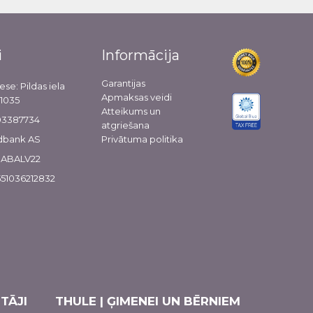
i
Informācija
Garantijas
ese: Pildas iela
Apmaksas veidi
-1035
Atteikums un
103387734
atgriešana
dbank AS
Privātuma politika
 HABALV22
51036212832
TĀJI
THULE | ĢIMENEI UN BĒRNIEM