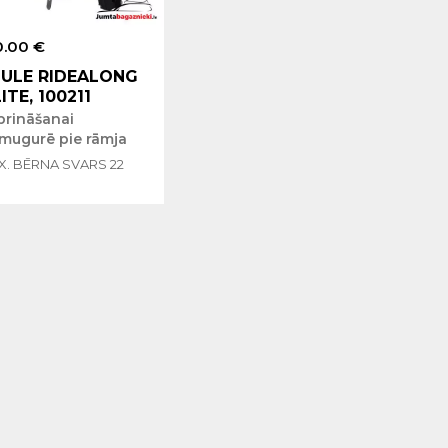
0.00 €
ULE RIDEALONG
LITE, 100211
prināšanai
zmugurē pie rāmja
X. BĒRNA SVARS 22