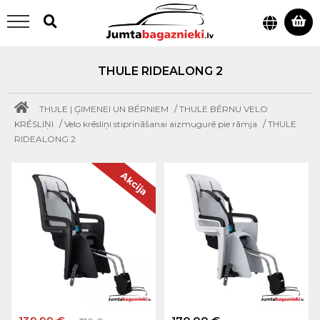
THULE RIDEALONG 2
/
THULE | ĢIMENEI UN BĒRNIEM
THULE BĒRNU VELO
/
/
KRĒSLIŅI
Velo krēsliņi stiprināšanai aizmugurē pie rāmja
THULE
RIDEALONG 2
Akcija