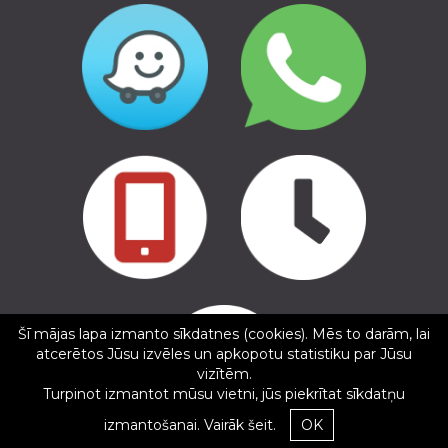
Copyright © 2016 - 2026, SIA Corelem Group
Mājas lapas izstrāde WEBstyle.lv
Šī mājas lapa izmanto sīkdatnes (cookies). Mēs to darām, lai
✕
atcerētos Jūsu izvēles un apkopotu statistiku par Jūsu
Gints Kesteris
vizītēm.
5/5
Turpinot izmantot mūsu vietni, jūs piekrītat sīkdatņu
11.02.2025
izmantošanai.
Vairāk šeit.
OK