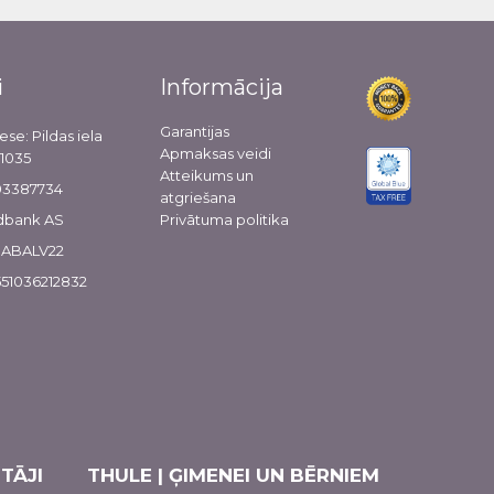
i
Informācija
Garantijas
ese: Pildas iela
Apmaksas veidi
-1035
Atteikums un
103387734
atgriešana
dbank AS
Privātuma politika
 HABALV22
51036212832
TĀJI
THULE | ĢIMENEI UN BĒRNIEM