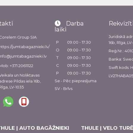
takti
Darba
Rekvizīt
laiki
Juridiskā adr
Corelem Group SIA
P
09:00 - 17:30
16b, Rīga, LV
https://jumtabagaznieki.lv/
O
09:00 - 17:30
Reģ.Nr.: 40
info@jumtabagaznieki.lv
T
09:00 - 17:30
Banka: Swe
C
09:00 - 17:30
Mob: +371 20611122
Swift kods:
P
09:00 - 17:30
Veikala un Noliktavas
LV27HABA05
Se - Pēc pieprasījuma
adrese Pildas iela 16b,
Rīga, LV-1035
SV - Brīvs
THULE | AUTO BAGĀŽNIEKI
THULE | VELO TURĒ