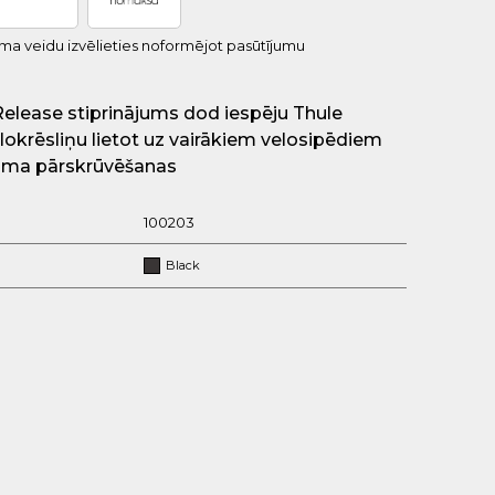
uma veidu izvēlieties noformējot pasūtījumu
Release stiprinājums dod iespēju Thule
okrēsliņu lietot uz vairākiem velosipēdiem
juma pārskrūvēšanas
100203
Black