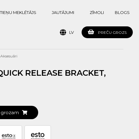
TIEŅU MEKLĒTĀJS
JAUTĀJUMI
ZĪMOLI
BLOGS
LV
PREČU GROZS
 Aksesuāri
QUICK RELEASE BRACKET,
t grozam