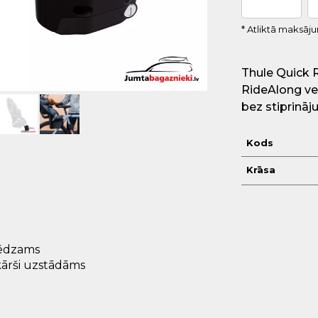
* Atliktā maksāj
Thule Quick 
RideAlong vel
bez stiprinā
Kods
Krāsa
lēdzams
ārši uzstādāms