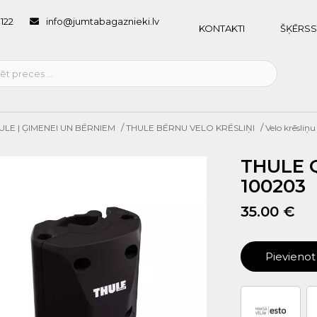
1122
info@jumtabagaznieki.lv
KONTAKTI
ŠĶĒRSS
/
/
ULE | ĢIMENEI UN BĒRNIEM
THULE BĒRNU VELO KRĒSLIŅI
Velo krēsliņu
THULE 
100203
35.00 €
Pievieno