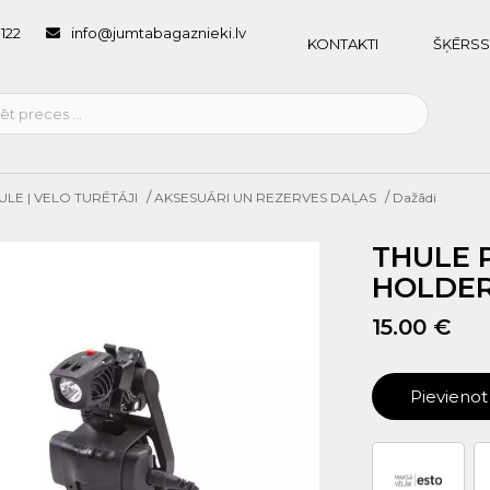
1122
info@jumtabagaznieki.lv
KONTAKTI
ŠĶĒRSS
/
/
ULE | VELO TURĒTĀJI
AKSESUĀRI UN REZERVES DAĻAS
Dažādi
THULE 
HOLDER
15.00 €
Pievieno