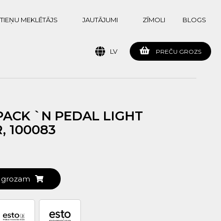
TIEŅU MEKLĒTĀJS
JAUTĀJUMI
ZĪMOLI
BLOGS
LV
PREČU GROZS
PACK `N PEDAL LIGHT
, 100083
t grozam