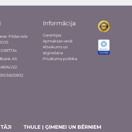
i
Informācija
Garantijas
ese: Pildas iela
Apmaksas veidi
-1035
Atteikums un
103387734
atgriešana
dbank AS
Privātuma politika
 HABALV22
51036212832
TĀJI
THULE | ĢIMENEI UN BĒRNIEM