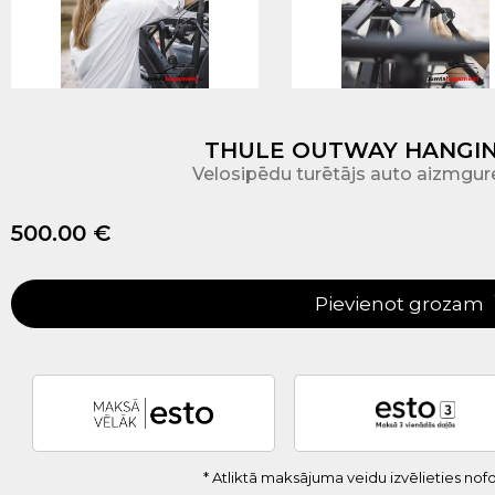
THULE OUTWAY HANGING
Velosipēdu turētājs auto aizmgu
500.00 €
Pievienot grozam
* Atliktā maksājuma veidu izvēlieties no