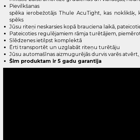
Pievilkšanas
spēka
ierobežotājs
Thule
AcuTight
,
kas
noklikšķ
,
spēks
Jūsu riteņi neskarsies kopā brauciena laikā, pateicot
Pateicoties
regulējamiem
rāmja
turētājiem
,
piemērot
Slēdzenes
ietilpst
komplektā
Ērti
transportēt
un
uzglabāt riteņu turētāju
Jūsu
automašīnas
aizmugurējās
durvis varēs atvērt
,
Šim produktam ir 5 gadu garantija