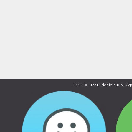
+371 20611122
Pildas iela 16b, Rīg