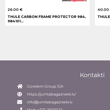
26.00 €
40.00
THULE CARBON FRAME PROTECTOR 984,
THULE
984101...
Kontakti
Corelem Group SIA
https://jumtabagaznieki.lv/
info@jumtabagaznieki.lv
Mob: +371 20611122