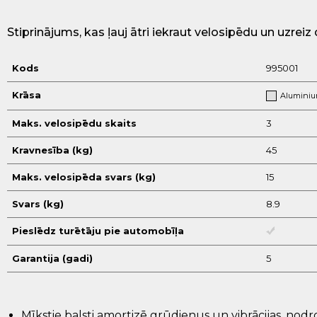
Stiprinājums, kas ļauj ātri iekraut velosipēdu un uzreiz
Kods
995001
Krāsa
Alumini
Maks. velosipēdu skaits
3
Kravnesība (kg)
45
Maks. velosipēda svars (kg)
15
Svars (kg)
8.9
Pieslēdz turētāju pie automobīļa
Garantija (gadi)
5
Mīkstie
balsti
amortizē
grūdienus
un
vibrācijas
,
nodro