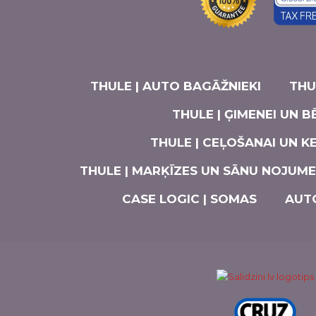
THULE | AUTO BAGĀŽNIEKI
THU
THULE | ĢIMENEI UN B
THULE | CEĻOŠANAI UN 
THULE | MARĶĪZES UN SĀNU NOJUM
CASE LOGIC | SOMAS
AUT